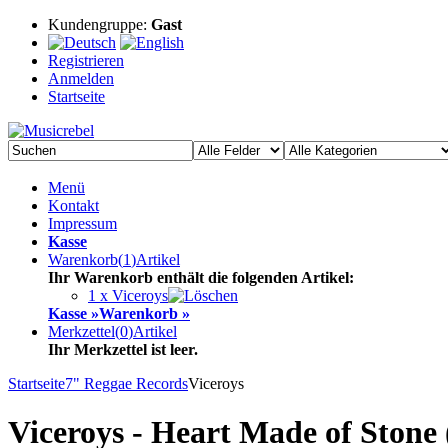
Kundengruppe:
Gast
Registrieren
Anmelden
Startseite
Menü
Kontakt
Impressum
Kasse
Warenkorb
(
1
)
Artikel
Ihr Warenkorb enthält die folgenden Artikel:
1 x Viceroys
Kasse »
Warenkorb »
Merkzettel
(
0
)
Artikel
Ihr Merkzettel ist leer.
Startseite
7" Reggae Records
Viceroys
Viceroys - Heart Made of Stone