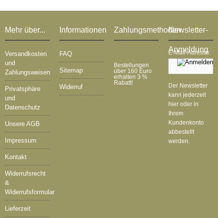
Mehr über...
Informationen
Zahlungsmethoden
Newsletter-
Anmeldung
E-Mail-Adresse:
Versandkosten
FAQ
und
Bestellungen
Sitemap
über 160 Euro
Zahlungsweisen
erhalten 3 %
Rabatt!
Der Newsletter
Widerruf
Privatsphäre
kann jederzeit
und
hier oder in
Datenschutz
Ihrem
Kundenkonto
Unsere AGB
abbestellt
Impressum
werden.
Kontakt
Widerrufsrecht
&
Widerrufsformular
Lieferzeit