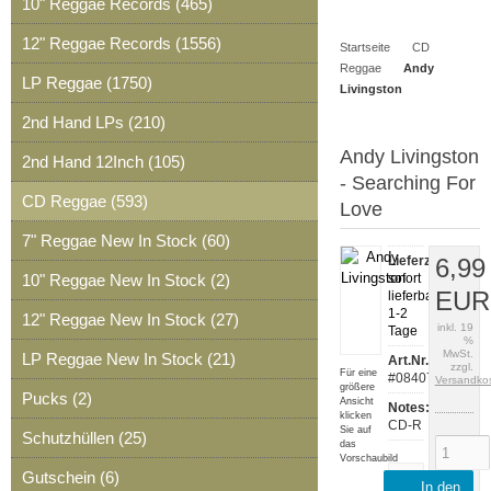
10" Reggae Records (465)
Artikel
Merkzettel
0
12" Reggae Records (1556)
Startseite
CD
Artikel
Reggae
Andy
LP Reggae (1750)
Livingston
2nd Hand LPs (210)
Andy Livingston
2nd Hand 12Inch (105)
- Searching For
CD Reggae (593)
Love
7" Reggae New In Stock (60)
Lieferzeit:
6,99
10" Reggae New In Stock (2)
sofort
EUR
lieferbar,
1-2
12" Reggae New In Stock (27)
inkl. 19
Tage
%
MwSt.
LP Reggae New In Stock (21)
Art.Nr.:
zzgl.
Für eine
#08407
Versandko
größere
Pucks (2)
Ansicht
Notes:
klicken
CD-R
Sie auf
Schutzhüllen (25)
das
Vorschaubild
Gutschein (6)
Artikeldaten
In den