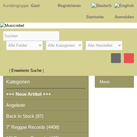
Kundengruppe:
Gast
Registrieren
Startseite
Anmelden
|
Erweiterte Suche
|
Kategorien
Menü
+++ Neue Artikel +++
Kontakt
Angebote
Impressum
Back In Stock (87)
Kasse
7" Reggae Records (4408)
Warenkorb
0