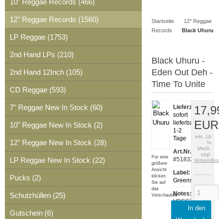
10" Reggae Records (466)
Artikel
Merkzettel
0
12" Reggae Records (1560)
Startseite
12" Reggae
Artikel
Records
Black Uhuru
LP Reggae (1753)
2nd Hand LPs (210)
Black Uhuru -
Eden Out Deh -
2nd Hand 12Inch (105)
Time To Unite
CD Reggae (593)
7" Reggae New In Stock (60)
Lieferzeit:
17,9
sofort
EUR
lieferbar,
10" Reggae New In Stock (2)
1-2
inkl. 19
Tage
12" Reggae New In Stock (28)
%
MwSt.
Art.Nr.:
zzgl.
Für eine
LP Reggae New In Stock (22)
#51832
Versandko
größere
Ansicht
Label:
Pucks (2)
klicken
Greensleeves
Sie auf
das
Notes:
Schutzhüllen (25)
Vorschaubild
VPGS7137
In den
Gutschein (6)
Release: