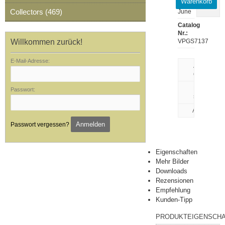
Warenkorb
2026-
Collectors (469)
June
Catalog
Nr.:
Willkommen zurück!
VPGS7137
E-Mail-Adresse:
Artikeldaten
drucken
Rezension
Passwort:
schreiben
Anmelden
Passwort vergessen?
Eigenschaften
Mehr Bilder
Downloads
Rezensionen
Empfehlung
Kunden-Tipp
PRODUKTEIGENSCH