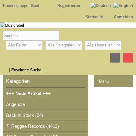
Kundengruppe:
Gast
Registrieren
Startseite
Anmelden
|
Erweiterte Suche
|
Kategorien
Menü
+++ Neue Artikel +++
Kontakt
Angebote
Impressum
Back In Stock (94)
Kasse
7" Reggae Records (4413)
Warenkorb
0