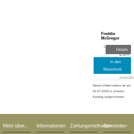
Freddie
McGregor
Lieferzeit:
5,99
Details
sofort
EUR
lieferbar, 1-
inkl.
In den
2 Tage
19 %
Warenkorb
MwSt.
zzgl.
Versandko
Diesen Artikel haben wir am
02.07.2026 in unseren
Katalog aufgenommen.
Mehr über...
Informationen
Zahlungsmethoden
Newsletter-