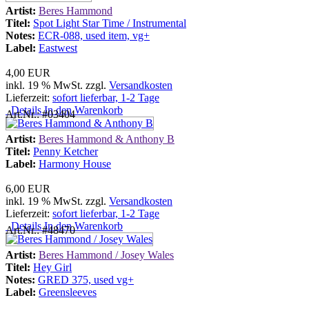
Artist:
Beres Hammond
Titel:
Spot Light Star Time / Instrumental
Notes:
ECR-088, used item, vg+
Label:
Eastwest
4,00 EUR
inkl. 19 % MwSt. zzgl.
Versandkosten
Lieferzeit:
sofort lieferbar, 1-2 Tage
Details
In den Warenkorb
Art.Nr.: #03404
Artist:
Beres Hammond & Anthony B
Titel:
Penny Ketcher
Label:
Harmony House
6,00 EUR
inkl. 19 % MwSt. zzgl.
Versandkosten
Lieferzeit:
sofort lieferbar, 1-2 Tage
Details
In den Warenkorb
Art.Nr.: #48470
Artist:
Beres Hammond / Josey Wales
Titel:
Hey Girl
Notes:
GRED 375, used vg+
Label:
Greensleeves