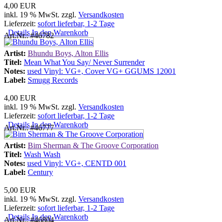
4,00 EUR
inkl. 19 % MwSt. zzgl.
Versandkosten
Lieferzeit:
sofort lieferbar, 1-2 Tage
Details
In den Warenkorb
Art.Nr.: #46782
Artist:
Bhundu Boys, Alton Ellis
Titel:
Mean What You Say/ Never Surrender
Notes:
used Vinyl: VG+, Cover VG+ GGUMS 12001
Label:
Smugg Records
4,00 EUR
inkl. 19 % MwSt. zzgl.
Versandkosten
Lieferzeit:
sofort lieferbar, 1-2 Tage
Details
In den Warenkorb
Art.Nr.: #46777
Artist:
Bim Sherman & The Groove Corporation
Titel:
Wash Wash
Notes:
used Vinyl: VG+, CENTD 001
Label:
Century
5,00 EUR
inkl. 19 % MwSt. zzgl.
Versandkosten
Lieferzeit:
sofort lieferbar, 1-2 Tage
Details
In den Warenkorb
Art.Nr.: #46804