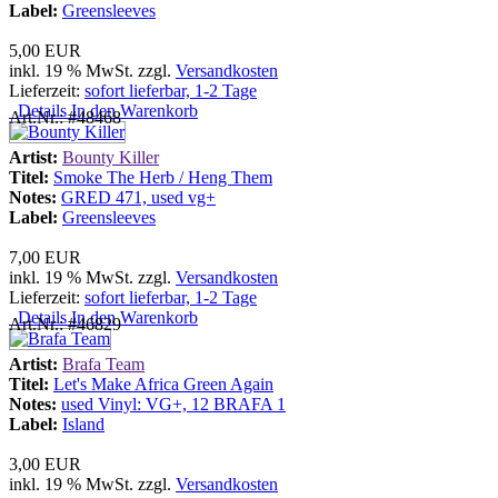
Label:
Greensleeves
5,00 EUR
inkl. 19 % MwSt. zzgl.
Versandkosten
Lieferzeit:
sofort lieferbar, 1-2 Tage
Details
In den Warenkorb
Art.Nr.: #48468
Artist:
Bounty Killer
Titel:
Smoke The Herb / Heng Them
Notes:
GRED 471, used vg+
Label:
Greensleeves
7,00 EUR
inkl. 19 % MwSt. zzgl.
Versandkosten
Lieferzeit:
sofort lieferbar, 1-2 Tage
Details
In den Warenkorb
Art.Nr.: #46829
Artist:
Brafa Team
Titel:
Let's Make Africa Green Again
Notes:
used Vinyl: VG+, 12 BRAFA 1
Label:
Island
3,00 EUR
inkl. 19 % MwSt. zzgl.
Versandkosten