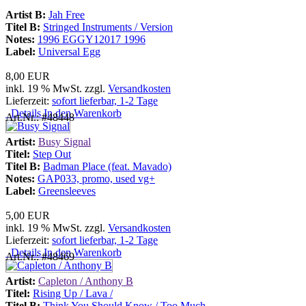
Artist B:
Jah Free
Titel B:
Stringed Instruments / Version
Notes:
1996 EGGY12017 1996
Label:
Universal Egg
8,00 EUR
inkl. 19 % MwSt. zzgl.
Versandkosten
Lieferzeit:
sofort lieferbar, 1-2 Tage
Details
In den Warenkorb
Art.Nr.: #48448
Artist:
Busy Signal
Titel:
Step Out
Titel B:
Badman Place (feat. Mavado)
Notes:
GAP033, promo, used vg+
Label:
Greensleeves
5,00 EUR
inkl. 19 % MwSt. zzgl.
Versandkosten
Lieferzeit:
sofort lieferbar, 1-2 Tage
Details
In den Warenkorb
Art.Nr.: #48469
Artist:
Capleton / Anthony B
Titel:
Rising Up / Lava /
Titel B:
Think You Should Know / Too Much