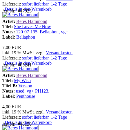
Lieferzeit:
sofort lieferbar, 1-2 Tage
Details
In den Warenkorb
Art.Nr.: #47923
Artist:
Beres Hammond
Titel:
She Loves Me Now
Notes:
120·07·195, Bellaphon, vg+
Label:
Bellaphon
7,00 EUR
inkl. 19 % MwSt. zzgl.
Versandkosten
Lieferzeit:
sofort lieferbar, 1-2 Tage
Details
In den Warenkorb
Art.Nr.: #05241
Artist:
Beres Hammond
Titel:
My Wish
Titel B:
Version
Notes:
used, vg+ PH123,
Label:
Penthouse
4,00 EUR
inkl. 19 % MwSt. zzgl.
Versandkosten
Lieferzeit:
sofort lieferbar, 1-2 Tage
Details
In den Warenkorb
Art.Nr.: #48150