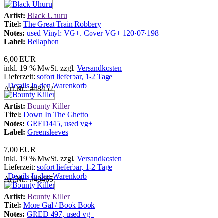
Artist:
Black Uhuru
Titel:
The Great Train Robbery
Notes:
used Vinyl: VG+, Cover VG+ 120·07·198
Label:
Bellaphon
6,00 EUR
inkl. 19 % MwSt. zzgl.
Versandkosten
Lieferzeit:
sofort lieferbar, 1-2 Tage
Details
In den Warenkorb
Art.Nr.: #48452
Artist:
Bounty Killer
Titel:
Down In The Ghetto
Notes:
GRED445, used vg+
Label:
Greensleeves
7,00 EUR
inkl. 19 % MwSt. zzgl.
Versandkosten
Lieferzeit:
sofort lieferbar, 1-2 Tage
Details
In den Warenkorb
Art.Nr.: #48465
Artist:
Bounty Killer
Titel:
More Gal / Book Book
Notes:
GRED 497, used vg+