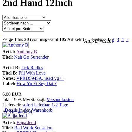
2nd Hand 12Inch
Zeige
1
bis
30
(von insgesamt
105
Artikeln)
Seiten:
1
2
3
4
»
Art.Nr.: #02185
Artist:
Anthony B
Titel:
Nah Go Surrender
Artist B:
Jack Radics
Titel B:
Fill With Love
Notes:
VPRD5945A, used vg++
Label:
How Yu Fi Sey Dat ?
6,00 EUR
inkl. 19 % MwSt. zzgl.
Versandkosten
Lieferzeit:
sofort lieferbar, 1-2 Tage
Details
In den Warenkorb
Art.Nr.: #48454
Artist:
Bajja Jedd
Titel:
Bed Work Sensation