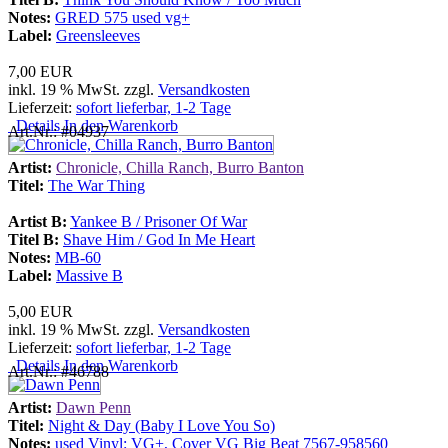
Notes:
GRED 575 used vg+
Label:
Greensleeves
7,00 EUR
inkl. 19 % MwSt. zzgl.
Versandkosten
Lieferzeit:
sofort lieferbar, 1-2 Tage
Details
In den Warenkorb
Art.Nr.: #04937
Artist:
Chronicle, Chilla Ranch, Burro Banton
Titel:
The War Thing
Artist B:
Yankee B / Prisoner Of War
Titel B:
Shave Him / God In Me Heart
Notes:
MB-60
Label:
Massive B
5,00 EUR
inkl. 19 % MwSt. zzgl.
Versandkosten
Lieferzeit:
sofort lieferbar, 1-2 Tage
Details
In den Warenkorb
Art.Nr.: #46788
Artist:
Dawn Penn
Titel:
Night & Day (Baby I Love You So)
Notes:
used Vinyl: VG+, Cover VG Big Beat 7567-958560