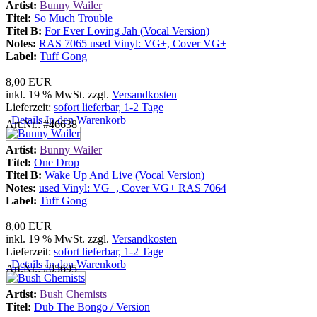
Artist:
Bunny Wailer
Titel:
So Much Trouble
Titel B:
For Ever Loving Jah (Vocal Version)
Notes:
RAS 7065 used Vinyl: VG+, Cover VG+
Label:
Tuff Gong
8,00 EUR
inkl. 19 % MwSt. zzgl.
Versandkosten
Lieferzeit:
sofort lieferbar, 1-2 Tage
Details
In den Warenkorb
Art.Nr.: #46638
Artist:
Bunny Wailer
Titel:
One Drop
Titel B:
Wake Up And Live (Vocal Version)
Notes:
used Vinyl: VG+, Cover VG+ RAS 7064
Label:
Tuff Gong
8,00 EUR
inkl. 19 % MwSt. zzgl.
Versandkosten
Lieferzeit:
sofort lieferbar, 1-2 Tage
Details
In den Warenkorb
Art.Nr.: #05695
Artist:
Bush Chemists
Titel:
Dub The Bongo / Version