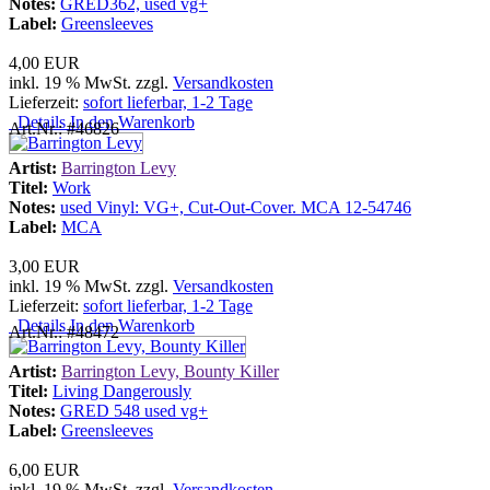
Notes:
GRED362, used vg+
Label:
Greensleeves
4,00 EUR
inkl. 19 % MwSt. zzgl.
Versandkosten
Lieferzeit:
sofort lieferbar, 1-2 Tage
Details
In den Warenkorb
Art.Nr.: #46826
Artist:
Barrington Levy
Titel:
Work
Notes:
used Vinyl: VG+, Cut-Out-Cover. MCA 12-54746
Label:
MCA
3,00 EUR
inkl. 19 % MwSt. zzgl.
Versandkosten
Lieferzeit:
sofort lieferbar, 1-2 Tage
Details
In den Warenkorb
Art.Nr.: #48472
Artist:
Barrington Levy, Bounty Killer
Titel:
Living Dangerously
Notes:
GRED 548 used vg+
Label:
Greensleeves
6,00 EUR
inkl. 19 % MwSt. zzgl.
Versandkosten