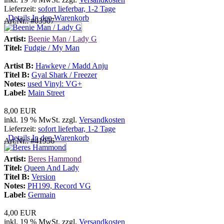
Lieferzeit:
sofort lieferbar, 1-2 Tage
Details
In den Warenkorb
Art.Nr.: #03507
Artist:
Beenie Man / Lady G
Titel:
Fudgie / My Man
Artist B:
Hawkeye / Madd Anju
Titel B:
Gyal Shark / Freezer
Notes:
used Vinyl: VG+
Label:
Main Street
8,00 EUR
inkl. 19 % MwSt. zzgl.
Versandkosten
Lieferzeit:
sofort lieferbar, 1-2 Tage
Details
In den Warenkorb
Art.Nr.: #41956
Artist:
Beres Hammond
Titel:
Queen And Lady
Titel B:
Version
Notes:
PH199, Record VG
Label:
Germain
4,00 EUR
inkl. 19 % MwSt. zzgl.
Versandkosten