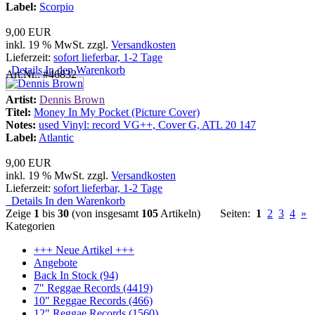
Label:
Scorpio
9,00 EUR
inkl. 19 % MwSt. zzgl.
Versandkosten
Lieferzeit:
sofort lieferbar, 1-2 Tage
Details
In den Warenkorb
Art.Nr.: #46832
Artist:
Dennis Brown
Titel:
Money In My Pocket (Picture Cover)
Notes:
used Vinyl: record VG++, Cover G, ATL 20 147
Label:
Atlantic
9,00 EUR
inkl. 19 % MwSt. zzgl.
Versandkosten
Lieferzeit:
sofort lieferbar, 1-2 Tage
Details
In den Warenkorb
Zeige
1
bis
30
(von insgesamt
105
Artikeln)
Seiten:
1
2
3
4
»
Kategorien
+++ Neue Artikel +++
Angebote
Back In Stock (94)
7" Reggae Records (4419)
10" Reggae Records (466)
12" Reggae Records (1560)