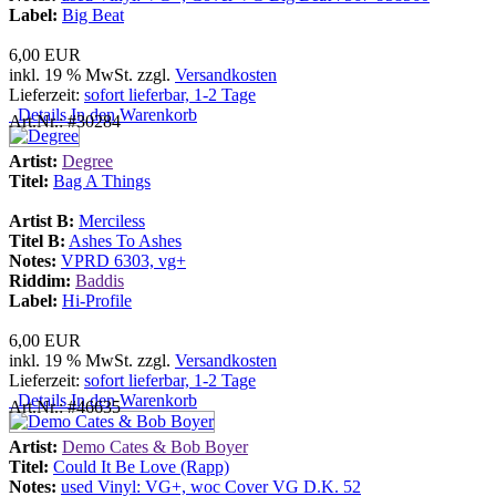
Label:
Big Beat
6,00 EUR
inkl. 19 % MwSt. zzgl.
Versandkosten
Lieferzeit:
sofort lieferbar, 1-2 Tage
Details
In den Warenkorb
Art.Nr.: #30284
Artist:
Degree
Titel:
Bag A Things
Artist B:
Merciless
Titel B:
Ashes To Ashes
Notes:
VPRD 6303, vg+
Riddim:
Baddis
Label:
Hi-Profile
6,00 EUR
inkl. 19 % MwSt. zzgl.
Versandkosten
Lieferzeit:
sofort lieferbar, 1-2 Tage
Details
In den Warenkorb
Art.Nr.: #46635
Artist:
Demo Cates & Bob Boyer
Titel:
Could It Be Love (Rapp)
Notes:
used Vinyl: VG+, woc Cover VG D.K. 52