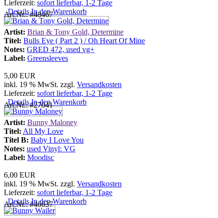
Lieferzeit:
sofort lieferbar, 1-2 Tage
Details
In den Warenkorb
Art.Nr.: #48467
Artist:
Brian & Tony Gold, Determine
Titel:
Bulls Eye ( Part 2 ) / Oh Heart Of Mine
Notes:
GRED 472, used vg+
Label:
Greensleeves
5,00 EUR
inkl. 19 % MwSt. zzgl.
Versandkosten
Lieferzeit:
sofort lieferbar, 1-2 Tage
Details
In den Warenkorb
Art.Nr.: #27041
Artist:
Bunny Maloney
Titel:
All My Love
Titel B:
Baby I Love You
Notes:
used Vinyl: VG
Label:
Moodisc
6,00 EUR
inkl. 19 % MwSt. zzgl.
Versandkosten
Lieferzeit:
sofort lieferbar, 1-2 Tage
Details
In den Warenkorb
Art.Nr.: #46637