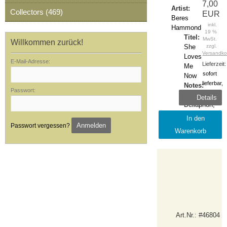
7,00
Artist:
Collectors (469)
EUR
Beres
inkl.
Hammond
19 %
Titel:
MwSt.
Willkommen zurück!
She
zzgl.
Versandko
Loves
E-Mail-Adresse:
Lieferzeit:
Me
sofort
Now
lieferbar,
Notes:
Passwort:
1-2
120·07·195,
Details
Tage
Bellaphon,
vg+
In den
Label:
Anmelden
Passwort vergessen?
Warenkorb
Bellaphon
Art.Nr.: #46804