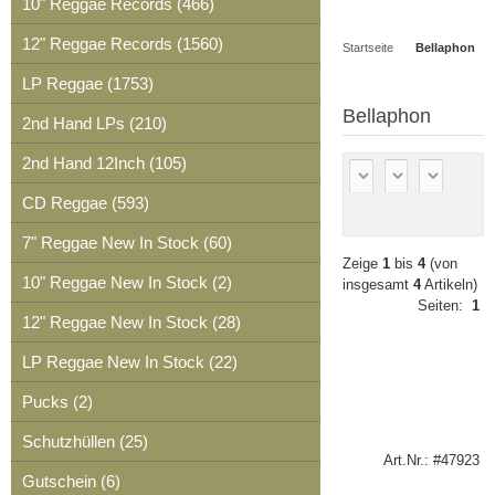
10" Reggae Records (466)
Artikel
Merkzettel
0
12" Reggae Records (1560)
Startseite
Bellaphon
Artikel
LP Reggae (1753)
Bellaphon
2nd Hand LPs (210)
2nd Hand 12Inch (105)
CD Reggae (593)
7" Reggae New In Stock (60)
Zeige
1
bis
4
(von
10" Reggae New In Stock (2)
insgesamt
4
Artikeln)
Seiten:
1
12" Reggae New In Stock (28)
LP Reggae New In Stock (22)
Pucks (2)
Schutzhüllen (25)
Art.Nr.: #47923
Gutschein (6)