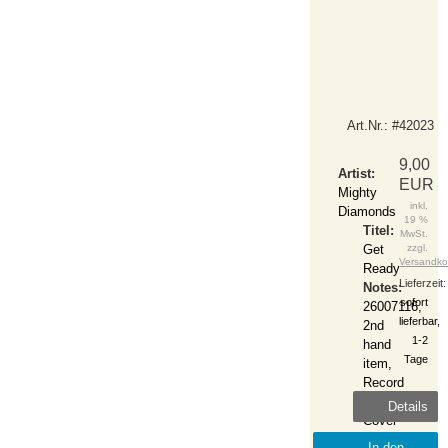
Art.Nr.: #42023
9,00
Artist:
EUR
Mighty
inkl.
Diamonds
19 %
Titel:
MwSt.
Get
zzgl.
Versandko
Ready
Lieferzeit:
Notes:
sofort
26007116,
lieferbar,
2nd
1-2
hand
Tage
item,
Record
VG,
Details
Cover
VG
In den