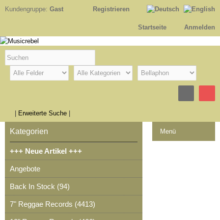
Kundengruppe:
Gast
Registrieren
Startseite
Anmelden
|
Erweiterte Suche
|
Kategorien
Menü
+++ Neue Artikel +++
Kontakt
Angebote
Impressum
Back In Stock (94)
Kasse
7" Reggae Records (4413)
Warenkorb
0