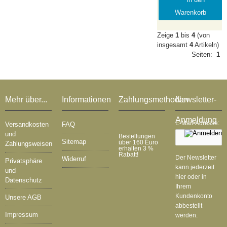
Label:
Warenkorb
Bellaphon
Zeige
1
bis
4
(von
insgesamt
4
Artikeln)
Seiten:
1
Mehr über...
Informationen
Zahlungsmethoden
Newsletter-
Anmeldung
E-Mail-Adresse:
Versandkosten
FAQ
und
Bestellungen
Sitemap
über 160 Euro
Zahlungsweisen
erhalten 3 %
Rabatt!
Der Newsletter
Widerruf
Privatsphäre
kann jederzeit
und
hier oder in
Datenschutz
Ihrem
Kundenkonto
Unsere AGB
abbestellt
Impressum
werden.