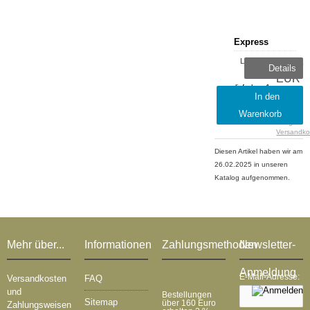
Express
Lieferzeit:
14,99
Details
sofort
EUR
lieferbar, 1-
inkl.
In den
2 Tage
19 %
Warenkorb
MwSt.
zzgl.
Versandko
Diesen Artikel haben wir am
26.02.2025 in unseren
Katalog aufgenommen.
Mehr über...
Informationen
Zahlungsmethoden
Newsletter-
Anmeldung
E-Mail-Adresse:
Versandkosten
FAQ
und
Bestellungen
Sitemap
über 160 Euro
Zahlungsweisen