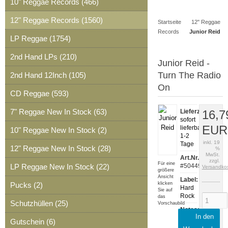
10" Reggae Records (466)
Artikel
Merkzettel
0
12" Reggae Records (1560)
Startseite
12" Reggae
Artikel
Records
Junior Reid
LP Reggae (1754)
2nd Hand LPs (210)
Junior Reid -
Turn The Radio
2nd Hand 12Inch (105)
On
CD Reggae (593)
7" Reggae New In Stock (63)
Lieferzeit:
16,7
sofort
EUR
lieferbar,
10" Reggae New In Stock (2)
1-2
inkl. 19
Tage
12" Reggae New In Stock (28)
%
MwSt.
Art.Nr.:
zzgl.
Für eine
LP Reggae New In Stock (22)
#50449
Versandko
größere
Ansicht
Label:
Pucks (2)
klicken
Hard
Sie auf
Rock
das
Schutzhüllen (25)
Vorschaubild
Notes:
In den
AR12040
Gutschein (6)