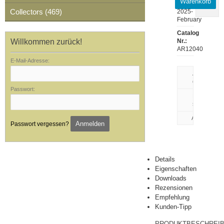
Warenkorb
Release:
Collectors (469)
2025-
February
Catalog
Willkommen zurück!
Nr.:
AR12040
E-Mail-Adresse:
Artikeldaten
drucken
Passwort:
Rezension
schreiben
Anmelden
Passwort vergessen?
Details
Eigenschaften
Downloads
Rezensionen
Empfehlung
Kunden-Tipp
PRODUKTBESCHREI