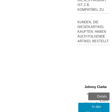
DIESES PRODUKT
IST Z.B.
KOMPATIBEL ZU:
KUNDEN, DIE
DIESEN ARTIKEL
KAUFTEN, HABEN
AUCH FOLGENDE
ARTIKEL BESTELLT:
Johnny Clarke
Lieferzeit:
16,99
Details
sofort
EUR
lieferbar, 1-
inkl.
In den
2 Tage
19 %