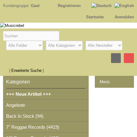
Kundengruppe:
Gast
Registrieren
Startseite
Anmelden
|
Erweiterte Suche
|
Kategorien
Menü
+++ Neue Artikel +++
Kontakt
Angebote
Impressum
Back In Stock (94)
Kasse
7" Reggae Records (4419)
Warenkorb
0