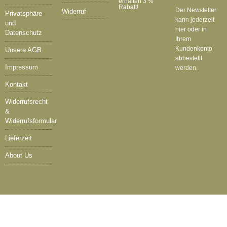
erhalten 3 %
Rabatt!
Der Newsletter
Widerruf
Privatsphäre
kann jederzeit
und
hier oder in
Datenschutz
Ihrem
Kundenkonto
Unsere AGB
abbestellt
Impressum
werden.
Kontakt
Widerrufsrecht
&
Widerrufsformular
Lieferzeit
About Us