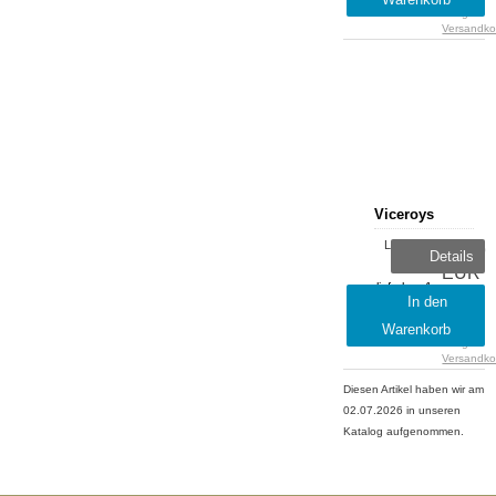
zzgl.
Versandko
Viceroys
Lieferzeit:
10,99
Details
sofort
EUR
lieferbar, 1-
inkl.
In den
2 Tage
19 %
Warenkorb
MwSt.
zzgl.
Versandko
Diesen Artikel haben wir am
02.07.2026 in unseren
Katalog aufgenommen.