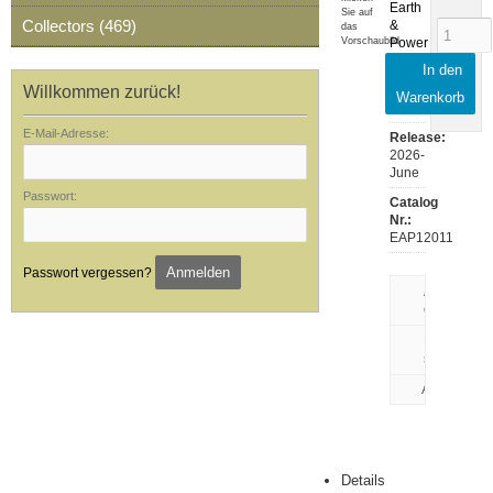
Earth
Sie auf
Collectors (469)
&
das
Vorschaubild
Power
Records
In den
Willkommen zurück!
Notes:
Warenkorb
EAP12011
E-Mail-Adresse:
Release:
2026-
June
Passwort:
Catalog
Nr.:
EAP12011
Anmelden
Passwort vergessen?
Artikeldaten
drucken
Rezension
schreiben
Details