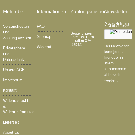
Mehr über...
Informationen
Zahlungsmethoden
Newsletter-
Anmeldung
E-Mail-Adresse:
Versandkosten
FAQ
und
Bestellungen
Sitemap
über 160 Euro
Zahlungsweisen
erhalten 3 %
Rabatt!
Der Newsletter
Widerruf
Privatsphäre
kann jederzeit
und
hier oder in
Datenschutz
Ihrem
Kundenkonto
Unsere AGB
abbestellt
Impressum
werden.
Kontakt
Widerrufsrecht
&
Widerrufsformular
Lieferzeit
About Us