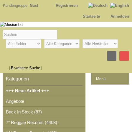
Kundengruppe:
Gast
Registrieren
Startseite
Anmelden
|
Erweiterte Suche
|
Kategorien
Menü
+++ Neue Artikel +++
Kontakt
Angebote
Impressum
Back In Stock (87)
Kasse
7" Reggae Records (4408)
Warenkorb
0