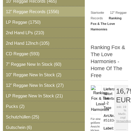
10" Reggae Records (465)
Artikel
Merkzettel
0
12" Reggae Records (1556)
Startseite
12" Reggae
Artikel
Records
Ranking
LP Reggae (1750)
Fox & The Love
Harmonies
2nd Hand LPs (210)
2nd Hand 12Inch (105)
Ranking Fox &
CD Reggae (593)
The Love
Harmonies -
7" Reggae New In Stock (60)
Home Of The
10" Reggae New In Stock (2)
Free
12" Reggae New In Stock (27)
Lieferzeit:
16,7
sofort
LP Reggae New In Stock (21)
EUR
lieferbar,
1-2
Pucks (2)
inkl. 19
Tage
%
MwSt.
Art.Nr.:
Schutzhüllen (25)
zzgl.
Für eine
#51834
Versandko
größere
Gutschein (6)
Ansicht
Label:
klicken