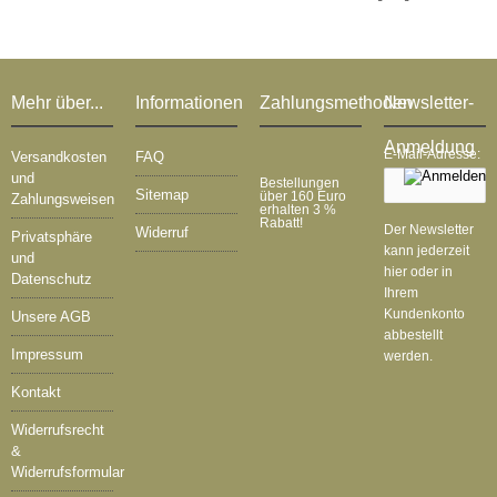
Mehr über...
Informationen
Zahlungsmethoden
Newsletter-
Anmeldung
E-Mail-Adresse:
Versandkosten
FAQ
und
Bestellungen
Sitemap
über 160 Euro
Zahlungsweisen
erhalten 3 %
Rabatt!
Der Newsletter
Widerruf
Privatsphäre
kann jederzeit
und
hier oder in
Datenschutz
Ihrem
Kundenkonto
Unsere AGB
abbestellt
Impressum
werden.
Kontakt
Widerrufsrecht
&
Widerrufsformular