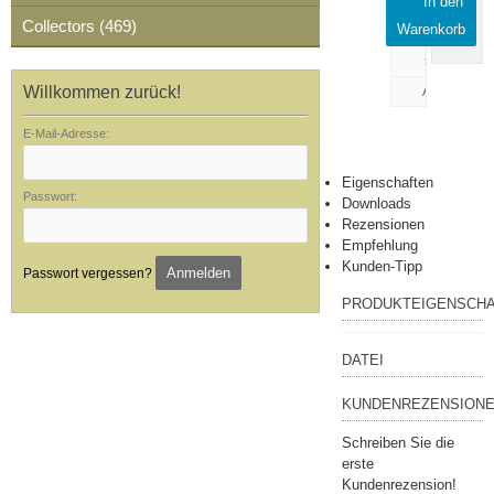
In den
drucken
Collectors (469)
Warenkorb
Rezension
schreiben
Willkommen zurück!
E-Mail-Adresse:
Eigenschaften
Passwort:
Downloads
Rezensionen
Empfehlung
Kunden-Tipp
Anmelden
Passwort vergessen?
PRODUKTEIGENSCH
DATEI
KUNDENREZENSIONE
Schreiben Sie die
erste
Kundenrezension!