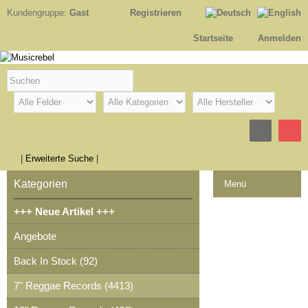
Kundengruppe:
Gast
Registrieren
Startseite
Anmelden
|
Erweiterte Suche
|
Kategorien
Menü
+++ Neue Artikel +++
Kontakt
Angebote
Impressum
Back In Stock (92)
Kasse
7" Reggae Records (4413)
Warenkorb
0