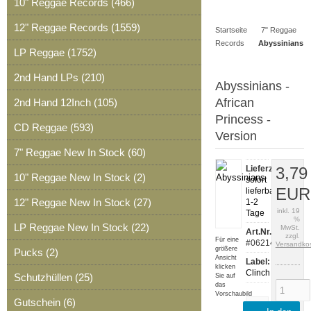
10" Reggae Records (466)
Artikel
Merkzettel
0
12" Reggae Records (1559)
Startseite
7" Reggae
Artikel
Records
Abyssinians
LP Reggae (1752)
2nd Hand LPs (210)
Abyssinians -
African
2nd Hand 12Inch (105)
Princess -
CD Reggae (593)
Version
7" Reggae New In Stock (60)
Lieferzeit:
3,79
10" Reggae New In Stock (2)
sofort
EUR
lieferbar,
12" Reggae New In Stock (27)
1-2
inkl. 19
Tage
%
LP Reggae New In Stock (22)
MwSt.
Art.Nr.:
zzgl.
Für eine
#06214
Versandko
größere
Pucks (2)
Ansicht
Label:
klicken
Clinch
Schutzhüllen (25)
Sie auf
das
Vorschaubild
Gutschein (6)
Artikeldaten