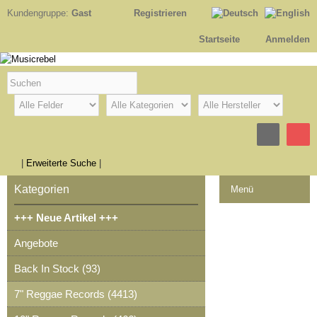
Kundengruppe:
Gast
Registrieren
Startseite
Anmelden
|
Erweiterte Suche
|
Kategorien
Menü
+++ Neue Artikel +++
Kontakt
Angebote
Impressum
Back In Stock (93)
Kasse
7" Reggae Records (4413)
Warenkorb
0