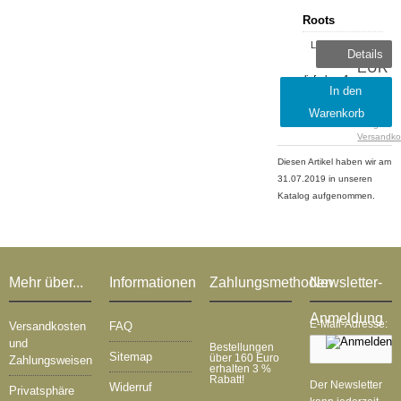
Roots
Lieferzeit:
11,99
Details
sofort
EUR
lieferbar, 1-
inkl.
In den
2 Tage
19 %
Warenkorb
MwSt.
zzgl.
Versandko
Diesen Artikel haben wir am
31.07.2019 in unseren
Katalog aufgenommen.
Mehr über...
Informationen
Zahlungsmethoden
Newsletter-
Anmeldung
E-Mail-Adresse:
Versandkosten
FAQ
und
Bestellungen
Sitemap
über 160 Euro
Zahlungsweisen
erhalten 3 %
Rabatt!
Der Newsletter
Widerruf
Privatsphäre