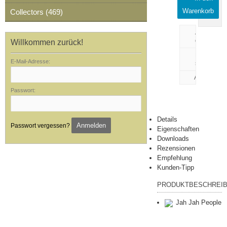
July
Warenkorb
Collectors (469)
Artikeldaten
drucken
Willkommen zurück!
Rezension
E-Mail-Adresse:
schreiben
Passwort:
Details
Anmelden
Passwort vergessen?
Eigenschaften
Downloads
Rezensionen
Empfehlung
Kunden-Tipp
PRODUKTBESCHREI
Jah Jah People