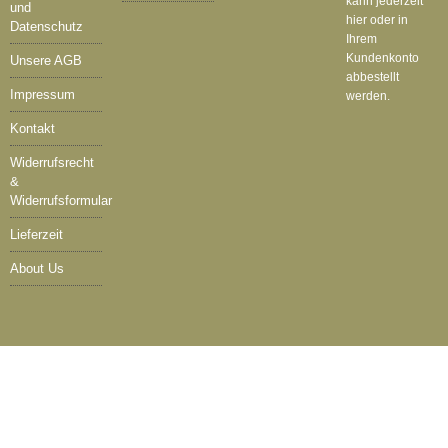
kann jederzeit
und
hier oder in
Datenschutz
Ihrem
Kundenkonto
Unsere AGB
abbestellt
Impressum
werden.
Kontakt
Widerrufsrecht
&
Widerrufsformular
Lieferzeit
About Us