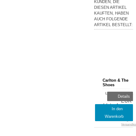
KUNDEN, DIE
DIESEN ARTIKEL
KAUFTEN, HABEN
AUCH FOLGENDE
ARTIKEL BESTELLT:
Carlton & The
Shoes
Lieferzeit:
15,29
Details
sofort
EUR
lieferbar, 1-
inkl.
In den
2 Tage
19 %
Warenkorb
MwSt.
zzgl.
Versandko