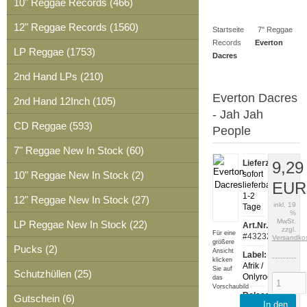
10" Reggae Records (466)
Artikel
Merkzettel
0
12" Reggae Records (1560)
Startseite
7" Reggae
Artikel
Records
Everton
LP Reggae (1753)
Dacres
2nd Hand LPs (210)
Everton Dacres
2nd Hand 12Inch (105)
- Jah Jah
CD Reggae (593)
People
7" Reggae New In Stock (60)
Lieferzeit:
9,29
10" Reggae New In Stock (2)
sofort
EUR
lieferbar,
1-2
12" Reggae New In Stock (27)
inkl. 19
Tage
%
MwSt.
LP Reggae New In Stock (22)
Art.Nr.:
zzgl.
Für eine
#43232
Versandko
größere
Pucks (2)
Ansicht
Label:
klicken
Afrik /
Sie auf
Schutzhüllen (25)
Onlyroots
das
Vorschaubild
Release:
Gutschein (6)
In den
2019-