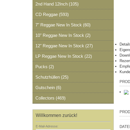
2nd Hand 12Inch (105)
CD Reggae (593)
7" Reggae New In Stock (60)
10" Reggae New In Stock (2)
Detail
12" Reggae New In Stock (27)
Eigen
Downl
LP Reggae New In Stock (22)
Rezen
Pucks (2)
Empfe
Kunde
Schutzhüllen (25)
PROD
Gutschein (6)
Collectors (469)
PROD
Willkommen zurück!
E-Mail-Adresse:
DATE