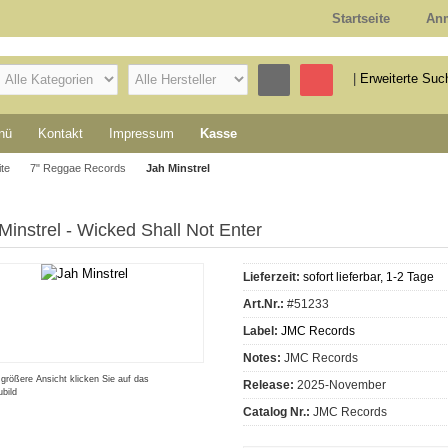
Startseite
An
|
Erweiterte Suc
nü
Kontakt
Impressum
Kasse
ite
7" Reggae Records
Jah Minstrel
Minstrel - Wicked Shall Not Enter
Lieferzeit:
sofort lieferbar, 1-2 Tage
Art.Nr.:
#51233
Label:
JMC Records
Notes:
JMC Records
 größere Ansicht klicken Sie auf das
Release:
2025-November
bild
Catalog Nr.:
JMC Records