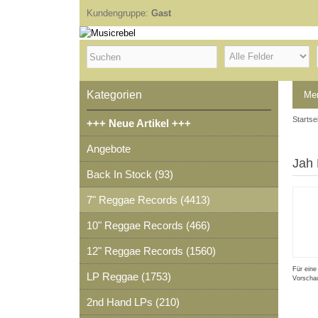
Kundengruppe:
Gast
Kategorien
Me
Startse
+++ Neue Artikel +++
Angebote
Jah 
Back In Stock (93)
7" Reggae Records (4413)
10" Reggae Records (466)
12" Reggae Records (1560)
Für eine
LP Reggae (1753)
Vorschau
2nd Hand LPs (210)