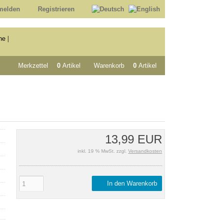
melden
Registrieren
he
|
Merkzettel
0
Artikel
Warenkorb
0
Artikel
13,99 EUR
inkl. 19 % MwSt. zzgl.
Versandkosten
In den Warenkorb