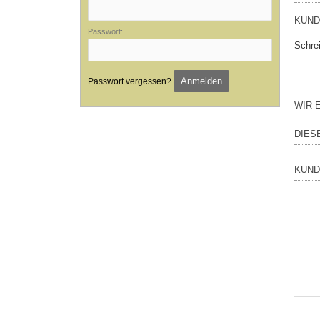
KUND
Passwort:
Schre
Anmelden
Passwort vergessen?
WIR 
DIES
KUND