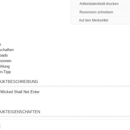
Artikeldatenblatt drucken
Rezension schreiben
s
schaften
oads
sionen
hlung
n-Tipp
UKTBESCHREIBUNG
Wicked Shall Not Enter
UKTEIGENSCHAFTEN
I