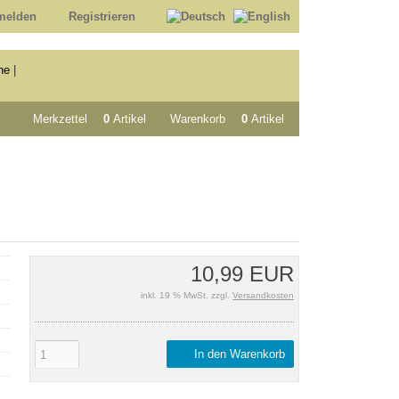
melden
Registrieren
he
|
Merkzettel
0
Artikel
Warenkorb
0
Artikel
10,99 EUR
inkl. 19 % MwSt. zzgl.
Versandkosten
In den Warenkorb