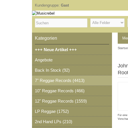
Kundengruppe:
Gast
Kategorien
Me
Startse
+++ Neue Artikel +++
Angebote
John
Back In Stock (92)
Root
7" Reggae Records (4413)
10" Reggae Records (466)
12" Reggae Records (1559)
LP Reggae (1752)
Für eine
Vorschau
2nd Hand LPs (210)