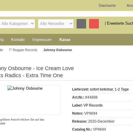
Startseite
An
|
Erweiterte Suc
nü
Kontakt
Impressum
Kasse
ite
7" Reggae Records
Johnny Osbourne
ny Osbourne - Ice Cream Love
s Radics - Extra Time One
Lieferzeit:
sofort lieferbar, 1-2 Tage
Art.Nr.:
#44898
Label:
VP Records
Notes:
VP9694
 größere Ansicht klicken Sie auf das
Release:
2020-December
bild
Catalog Nr.:
VP9694