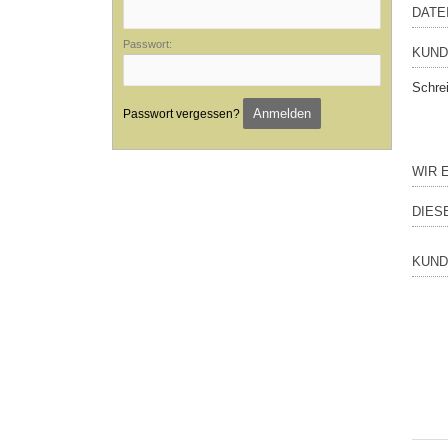
DATE
Passwort:
KUND
Schre
Anmelden
Passwort vergessen?
WIR 
DIES
KUND