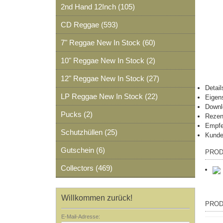
2nd Hand 12Inch (105)
CD Reggae (593)
7" Reggae New In Stock (60)
10" Reggae New In Stock (2)
12" Reggae New In Stock (27)
Detail
LP Reggae New In Stock (22)
Eigen
Downl
Pucks (2)
Rezen
Empfe
Schutzhüllen (25)
Kunde
Gutschein (6)
PROD
Collectors (469)
Willkommen zurück!
PROD
E-Mail-Adresse: