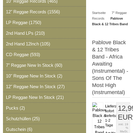
10" Reggae Records (465)
Artikel
Merkzettel
0
12" Reggae Records (1556)
Startseite
7" Reggae
Artikel
Records
Pablove
LP Reggae (1750)
Black & 12 Tribes Band
2nd Hand LPs (210)
Pablove Black
2nd Hand 12Inch (105)
& 12 Tribes
CD Reggae (593)
Band - Africa
Awaiting
7" Reggae New In Stock (60)
(Instrumental) -
10" Reggae New In Stock (2)
Sons Of The
Most High
12" Reggae New In Stock (27)
(Instrumental)
LP Reggae New In Stock (21)
Lieferzeit:
12,9
Pucks (2)
sofort
EUR
lieferbar,
Schutzhüllen (25)
1-2
inkl. 19
Tage
%
Gutschein (6)
MwSt.