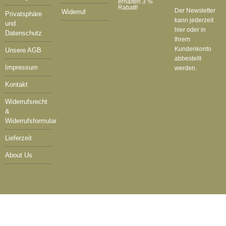
erhalten 3 %
Rabatt!
Der Newsletter
Widerruf
Privatsphäre
kann jederzeit
und
hier oder in
Datenschutz
Ihrem
Kundenkonto
Unsere AGB
abbestellt
Impressum
werden.
Kontakt
Widerrufsrecht
&
Widerrufsformular
Lieferzeit
About Us