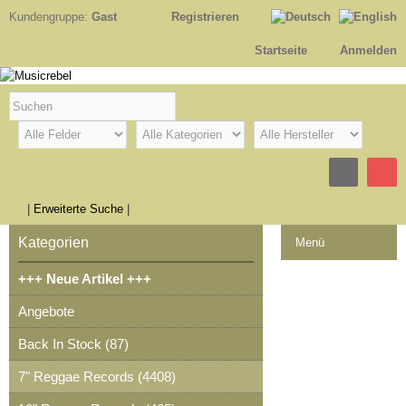
Kundengruppe:
Gast
Registrieren
Startseite
Anmelden
|
Erweiterte Suche
|
Kategorien
Menü
+++ Neue Artikel +++
Kontakt
Angebote
Impressum
Back In Stock (87)
Kasse
7" Reggae Records (4408)
Warenkorb
0