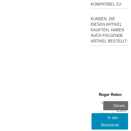
KOMPATIBEL ZU:
KUNDEN, DIE
DIESEN ARTIKEL
KAUFTEN, HABEN
AUCH FOLGENDE
ARTIKEL BESTELLT:
Roger Robin
Lieferzeit:
15,79
Details
sofort
EUR
lieferbar, 1-
inkl.
In den
2 Tage
19 %
Warenkorb
MwSt.
zzgl.