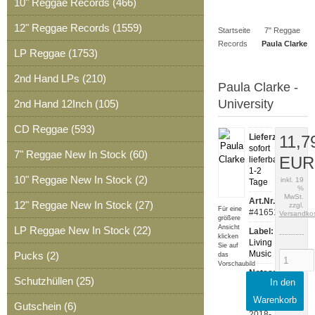
10" Reggae Records (466)
Artikel
Merkzettel
0
12" Reggae Records (1559)
Startseite
7" Reggae
Artikel
Records
Paula Clarke
LP Reggae (1753)
2nd Hand LPs (210)
Paula Clarke -
University
2nd Hand 12Inch (105)
CD Reggae (593)
Lieferzeit:
11,7
sofort
7" Reggae New In Stock (60)
EUR
lieferbar,
1-2
10" Reggae New In Stock (2)
inkl. 19
Tage
%
MwSt.
Art.Nr.:
12" Reggae New In Stock (27)
zzgl.
Für eine
#41651
Versandko
größere
Ansicht
LP Reggae New In Stock (22)
Label:
klicken
Living
Sie auf
Music
Pucks (2)
das
Vorschaubild
Notes:
Schutzhüllen (25)
In den
LM17001
Warenkorb
Release:
Gutschein (6)
2018-