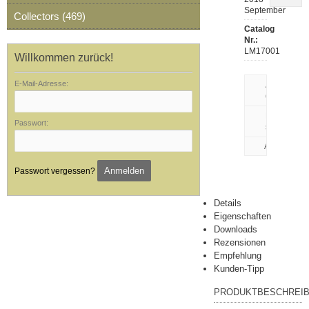
September
Collectors (469)
Catalog
Nr.:
LM17001
Willkommen zurück!
E-Mail-Adresse:
Artikeldaten
drucken
Rezension
Passwort:
schreiben
Anmelden
Passwort vergessen?
Details
Eigenschaften
Downloads
Rezensionen
Empfehlung
Kunden-Tipp
PRODUKTBESCHREI