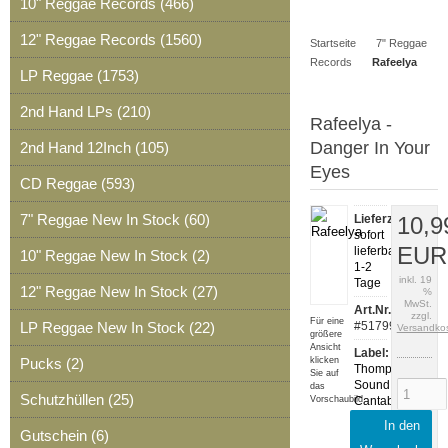
10" Reggae Records (466)
Artikel
Merkzettel
0
12" Reggae Records (1560)
Startseite
7" Reggae
Artikel
Records
Rafeelya
LP Reggae (1753)
2nd Hand LPs (210)
Rafeelya -
Danger In Your
2nd Hand 12Inch (105)
Eyes
CD Reggae (593)
7" Reggae New In Stock (60)
Lieferzeit:
10,9
sofort
EUR
lieferbar,
10" Reggae New In Stock (2)
1-2
inkl. 19
Tage
12" Reggae New In Stock (27)
%
MwSt.
Art.Nr.:
zzgl.
Für eine
LP Reggae New In Stock (22)
#51799
Versandko
größere
Ansicht
Label:
Pucks (2)
klicken
Thompson
Sie auf
Sound
das
Schutzhüllen (25)
Vorschaubild
Cantabria
In den
Notes:
Gutschein (6)
TSC-