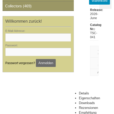
Warenkorb
041
Collectors (469)
Release:
2026-
June
Willkommen zurück!
Catalog
Nr.:
E-Mail-Adresse:
TSC-
041
Passwort:
Artikeldaten
drucken
Rezension
Anmelden
Passwort vergessen?
schreiben
Details
Eigenschaften
Downloads
Rezensionen
Empfehlung