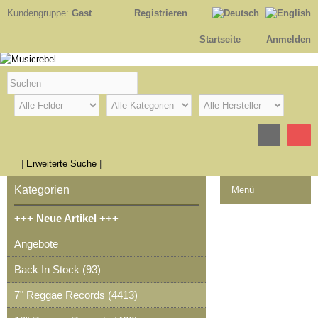
Kundengruppe:
Gast
Registrieren
Startseite
Anmelden
|
Erweiterte Suche
|
Kategorien
Menü
+++ Neue Artikel +++
Kontakt
Angebote
Impressum
Back In Stock (93)
Kasse
7" Reggae Records (4413)
Warenkorb
0