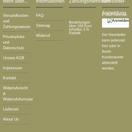
Mehr über...
Informationen
Zahlungsmethoden
Newsletter-
Anmeldung
E-Mail-Adresse:
Versandkosten
FAQ
und
Bestellungen
Sitemap
über 160 Euro
Zahlungsweisen
erhalten 3 %
Rabatt!
Der Newsletter
Widerruf
Privatsphäre
kann jederzeit
und
hier oder in
Datenschutz
Ihrem
Kundenkonto
Unsere AGB
abbestellt
Impressum
werden.
Kontakt
Widerrufsrecht
&
Widerrufsformular
Lieferzeit
About Us