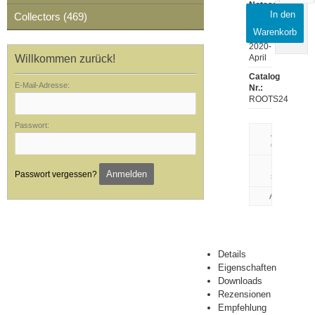
Notes:
In den
Collectors (469)
ROOTS24
Warenkorb
Release:
2020-
Willkommen zurück!
April
Catalog
E-Mail-Adresse:
Nr.:
ROOTS24
Passwort:
Artikeldaten
drucken
Rezension
Anmelden
Passwort vergessen?
schreiben
Details
Eigenschaften
Downloads
Rezensionen
Empfehlung