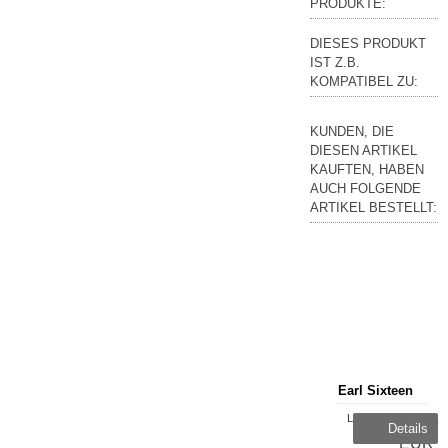
PRODUKTE:
DIESES PRODUKT
IST Z.B.
KOMPATIBEL ZU:
KUNDEN, DIE
DIESEN ARTIKEL
KAUFTEN, HABEN
AUCH FOLGENDE
ARTIKEL BESTELLT:
Earl Sixteen
Lieferzeit:
14,99
Details
sofort
EUR