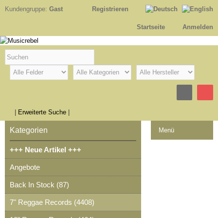
Kundengruppe:
Gast
Registrieren
Startseite
Anmelden
|
Erweiterte Suche
|
Kategorien
Menü
+++ Neue Artikel +++
Kontakt
Angebote
Impressum
Back In Stock (87)
Kasse
7" Reggae Records (4408)
Warenkorb
0