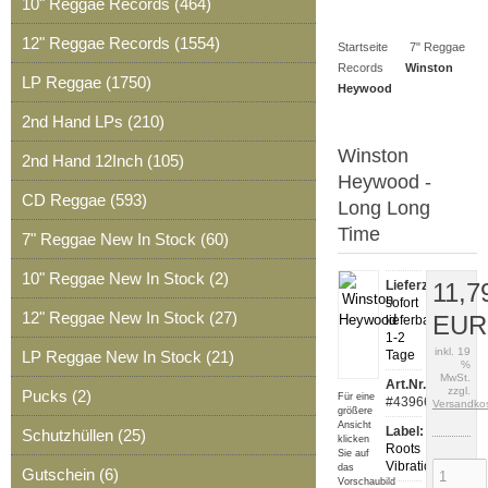
10" Reggae Records (464)
Artikel
Merkzettel
0
12" Reggae Records (1554)
Startseite
7" Reggae
Artikel
Records
Winston
LP Reggae (1750)
Heywood
2nd Hand LPs (210)
Winston
2nd Hand 12Inch (105)
Heywood -
CD Reggae (593)
Long Long
Time
7" Reggae New In Stock (60)
10" Reggae New In Stock (2)
Lieferzeit:
11,7
sofort
12" Reggae New In Stock (27)
EUR
lieferbar,
1-2
inkl. 19
LP Reggae New In Stock (21)
Tage
%
MwSt.
Art.Nr.:
zzgl.
Pucks (2)
Für eine
#43966
Versandko
größere
Ansicht
Label:
Schutzhüllen (25)
klicken
Roots
Sie auf
Vibration
das
Gutschein (6)
Vorschaubild