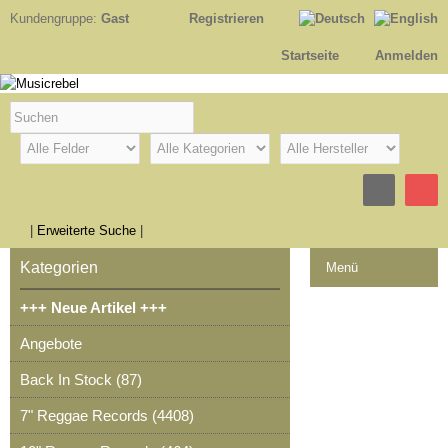
Kundengruppe:
Gast
Registrieren
Startseite
Anmelden
|
Erweiterte Suche
|
Kategorien
Menü
+++ Neue Artikel +++
Kontakt
Angebote
Impressum
Back In Stock (87)
Kasse
7" Reggae Records (4408)
Warenkorb
0