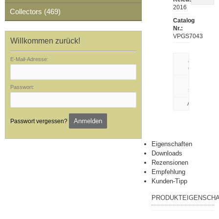
2016
Collectors (469)
Catalog
Nr.:
VPGS7043
Willkommen zurück!
E-Mail-Adresse:
Artikeldaten
drucken
Rezension
Passwort:
schreiben
Anmelden
Passwort vergessen?
Eigenschaften
Downloads
Rezensionen
Empfehlung
Kunden-Tipp
PRODUKTEIGENSCH