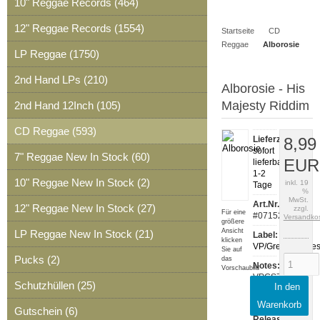
10" Reggae Records (464)
Artikel
Merkzettel
0
12" Reggae Records (1554)
Startseite
CD
Artikel
Reggae
Alborosie
LP Reggae (1750)
2nd Hand LPs (210)
Alborosie - His
Majesty Riddim
2nd Hand 12Inch (105)
CD Reggae (593)
Lieferzeit:
8,99
sofort
7" Reggae New In Stock (60)
EUR
lieferbar,
1-2
10" Reggae New In Stock (2)
inkl. 19
Tage
%
MwSt.
Art.Nr.:
12" Reggae New In Stock (27)
zzgl.
Für eine
#07152
Versandko
größere
Ansicht
LP Reggae New In Stock (21)
Label:
klicken
VP/Greensleeve
Sie auf
Pucks (2)
das
Notes:
Vorschaubild
VPGS7043,
Schutzhüllen (25)
In den
near
mint
Warenkorb
Gutschein (6)
Release: