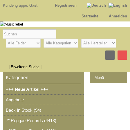
Kundengruppe:
Gast
Registrieren
Startseite
Anmelden
|
Erweiterte Suche
|
Kategorien
Menü
+++ Neue Artikel +++
Kontakt
Angebote
Impressum
Back In Stock (94)
Kasse
7" Reggae Records (4413)
Warenkorb
0