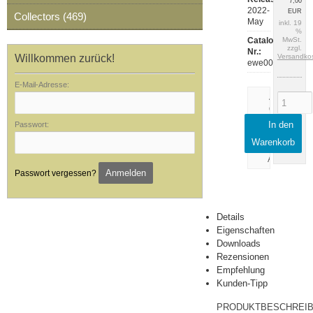
7,00
2022-
EUR
Collectors (469)
May
inkl. 19
%
Catalog
MwSt.
zzgl.
Nr.:
Willkommen zurück!
Versandko
ewe001
E-Mail-Adresse:
Artikeldaten
drucken
In den
Passwort:
Rezension
schreiben
Warenkorb
Anmelden
Passwort vergessen?
Details
Eigenschaften
Downloads
Rezensionen
Empfehlung
Kunden-Tipp
PRODUKTBESCHREI