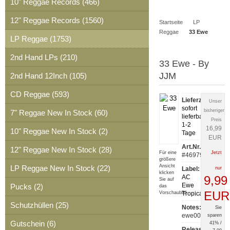
10" Reggae Records (466)
Artikel
Merkzettel
0
12" Reggae Records (1560)
Startseite
LP
Artikel
Reggae
33 Ewe
LP Reggae (1753)
2nd Hand LPs (210)
33 Ewe - By
JJM
2nd Hand 12Inch (105)
CD Reggae (593)
Lieferzeit:
Unser
sofort
bisheriger
7" Reggae New In Stock (60)
lieferbar,
Preis
1-2
16,99
10" Reggae New In Stock (2)
Tage
EUR
Art.Nr.:
12" Reggae New In Stock (28)
Für eine
Jetzt
#46979
größere
Ansicht
LP Reggae New In Stock (22)
Label:
nur
klicken
AC
9,99
Sie auf
Ewe
Pucks (2)
das
EUR
Vorschaubild
Tropical
Schutzhüllen (25)
Notes:
Sie
ewe001
sparen
Gutschein (6)
41% /
Release: