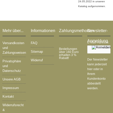
24.05.2022 in unseren
Katalog aufgenommen.
Mehr über...
Informationen
Zahlungsmethoden
Newsletter-
Anmeldung
E-Mail-Adresse:
Versandkosten
FAQ
und
Bestellungen
Sitemap
über 160 Euro
Zahlungsweisen
erhalten 3 %
Rabatt!
Der Newsletter
Widerruf
Privatsphäre
kann jederzeit
und
hier oder in
Datenschutz
Ihrem
Kundenkonto
Unsere AGB
abbestellt
Impressum
werden.
Kontakt
Widerrufsrecht
&