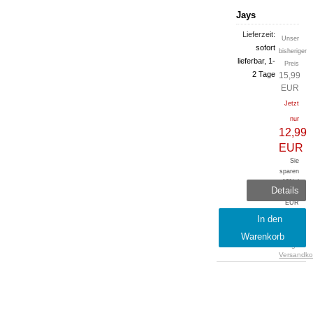
Jays
Lieferzeit:
Unser
sofort
bisheriger
lieferbar, 1-
Preis
2 Tage
15,99
EUR
Jetzt
nur
12,99
EUR
Sie
sparen
19% /
Details
3,00
EUR
inkl.
In den
19 %
Warenkorb
MwSt.
zzgl.
Versandko