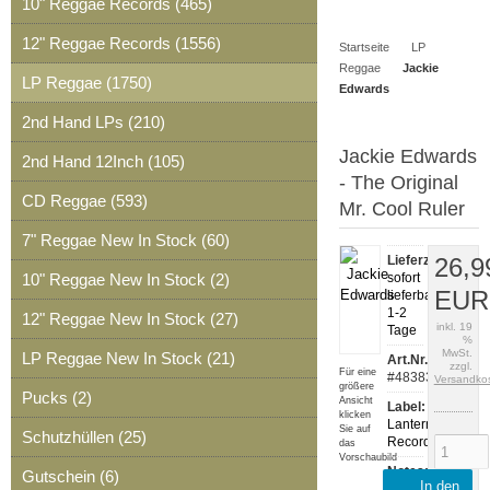
10" Reggae Records (465)
Artikel
Merkzettel
0
12" Reggae Records (1556)
Startseite
LP
Artikel
Reggae
Jackie
LP Reggae (1750)
Edwards
2nd Hand LPs (210)
Jackie Edwards
2nd Hand 12Inch (105)
- The Original
CD Reggae (593)
Mr. Cool Ruler
7" Reggae New In Stock (60)
Lieferzeit:
26,9
10" Reggae New In Stock (2)
sofort
EUR
lieferbar,
1-2
12" Reggae New In Stock (27)
inkl. 19
Tage
%
MwSt.
LP Reggae New In Stock (21)
Art.Nr.:
zzgl.
Für eine
#48383
Versandko
größere
Pucks (2)
Ansicht
Label:
klicken
Lantern
Sie auf
Schutzhüllen (25)
Records
das
Vorschaubild
Notes:
Gutschein (6)
In den
LANR030