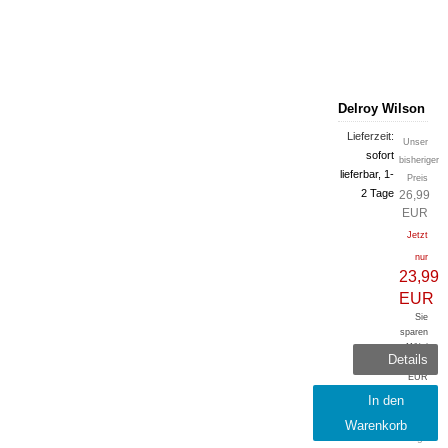
Delroy Wilson
Lieferzeit:
Unser
sofort
bisheriger
lieferbar, 1-
Preis
2 Tage
26,99
EUR
Jetzt
nur
23,99
EUR
Sie
sparen
11% /
Details
3,00
EUR
inkl.
In den
19 %
Warenkorb
MwSt.
zzgl.