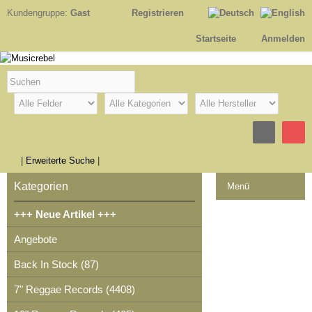
Kundengruppe:
Gast
Registrieren
Startseite
Anmelden
|
Erweiterte Suche
|
Kategorien
Menü
+++ Neue Artikel +++
Kontakt
Angebote
Impressum
Back In Stock (87)
Kasse
7" Reggae Records (4408)
Warenkorb
0