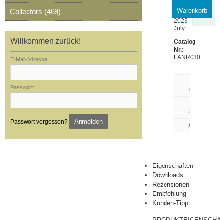
Warenkorb
Collectors (469)
Release:
2023-
July
Willkommen zurück!
Catalog
Nr.:
LANR030
E-Mail-Adresse:
Artikeldaten
Passwort:
drucken
Rezension
schreiben
Anmelden
Passwort vergessen?
Eigenschaften
Downloads
Rezensionen
Empfehlung
Kunden-Tipp
PRODUKTEIGENSCH