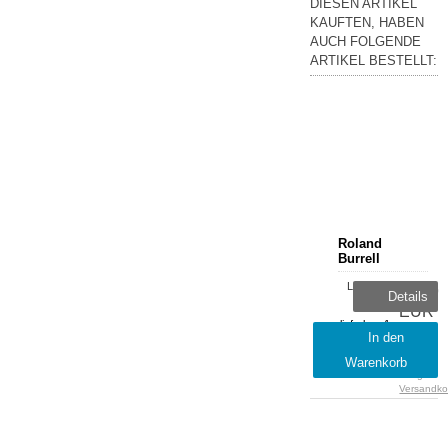
DIESEN ARTIKEL
KAUFTEN, HABEN
AUCH FOLGENDE
ARTIKEL BESTELLT:
Roland
Burrell
Lieferzeit:
26,99
Details
sofort
EUR
lieferbar, 1-
inkl.
In den
2 Tage
19 %
Warenkorb
MwSt.
zzgl.
Versandko