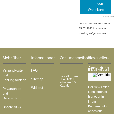
lieferbar, 1-
inkl.
In den
2 Tage
19 %
Warenkorb
MwSt.
zzgl.
Versandko
Diesen Artikel haben wir am
25.07.2023 in unseren
Katalog aufgenommen.
Mehr über...
Informationen
Zahlungsmethoden
Newsletter-
Anmeldung
E-Mail-Adresse:
Versandkosten
FAQ
und
Bestellungen
Sitemap
über 160 Euro
Zahlungsweisen
erhalten 3 %
Rabatt!
Der Newsletter
Widerruf
Privatsphäre
kann jederzeit
und
hier oder in
Datenschutz
Ihrem
Kundenkonto
Unsere AGB
abbestellt