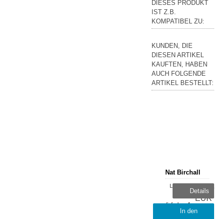
DIESES PRODUKT
IST Z.B.
KOMPATIBEL ZU:
KUNDEN, DIE
DIESEN ARTIKEL
KAUFTEN, HABEN
AUCH FOLGENDE
ARTIKEL BESTELLT:
Nat Birchall
Lieferzeit:
37,99
Details
sofort
EUR
lieferbar, 1-
inkl.
In den
2 Tage
19 %