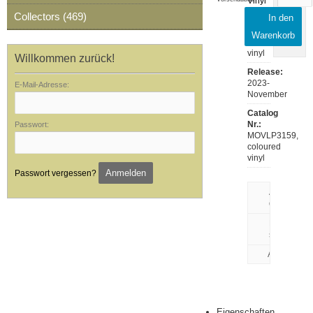
Vinyl
Collectors (469)
In den
Notes:
MOVLP3159,
Warenkorb
coloured
vinyl
Willkommen zurück!
Release:
2023-
E-Mail-Adresse:
November
Catalog
Nr.:
Passwort:
MOVLP3159,
coloured
vinyl
Anmelden
Passwort vergessen?
Artikeldaten
drucken
Rezension
schreiben
Eigenschaften