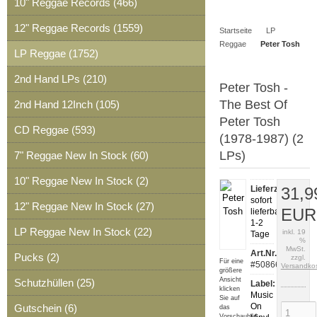
10" Reggae Records (466)
Artikel
Merkzettel
0
12" Reggae Records (1559)
Startseite
LP
Artikel
Reggae
Peter Tosh
LP Reggae (1752)
2nd Hand LPs (210)
Peter Tosh -
The Best Of
2nd Hand 12Inch (105)
Peter Tosh
CD Reggae (593)
(1978-1987) (2
LPs)
7" Reggae New In Stock (60)
10" Reggae New In Stock (2)
Lieferzeit:
31,9
sofort
12" Reggae New In Stock (27)
EUR
lieferbar,
1-2
LP Reggae New In Stock (22)
inkl. 19
Tage
%
MwSt.
Art.Nr.:
Pucks (2)
zzgl.
Für eine
#50866
Versandko
größere
Ansicht
Schutzhüllen (25)
Label:
klicken
Music
Sie auf
On
Gutschein (6)
das
Vorschaubild