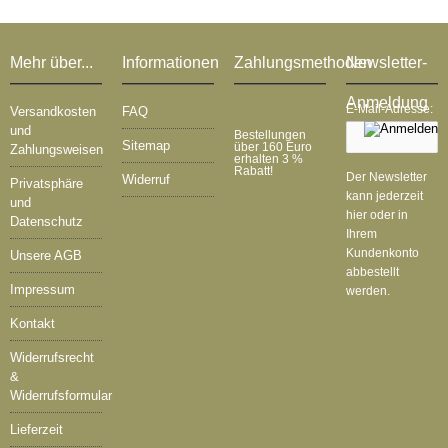
Mehr über...
Informationen
Zahlungsmethoden
Newsletter-
Anmeldung
E-Mail-Adresse:
Versandkosten
FAQ
und
Bestellungen
Sitemap
über 160 Euro
Zahlungsweisen
erhalten 3 %
Rabatt!
Der Newsletter
Widerruf
Privatsphäre
kann jederzeit
und
hier oder in
Datenschutz
Ihrem
Kundenkonto
Unsere AGB
abbestellt
Impressum
werden.
Kontakt
Widerrufsrecht
&
Widerrufsformular
Lieferzeit