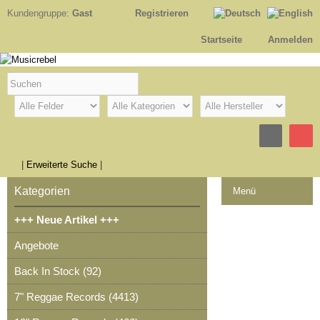
Kundengruppe:
Gast
Registrieren
Startseite
Anmelden
|
Erweiterte Suche
|
Kategorien
Menü
+++ Neue Artikel +++
Kontakt
Angebote
Impressum
Back In Stock (92)
Kasse
7" Reggae Records (4413)
Warenkorb
0