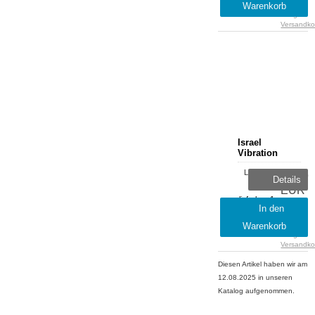
Warenkorb
MwSt.
zzgl.
Versandko
Israel
Vibration
Lieferzeit:
36,29
Details
sofort
EUR
lieferbar, 1-
inkl.
In den
2 Tage
19 %
Warenkorb
MwSt.
zzgl.
Versandko
Diesen Artikel haben wir am
12.08.2025 in unseren
Katalog aufgenommen.