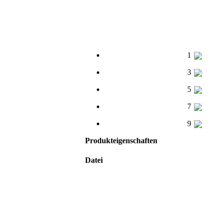
1
3
5
7
9
Produkteigenschaften
Datei