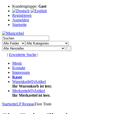
Kundengruppe:
Gast
Registrieren
Anmelden
Startseite
|
Erweiterte Suche
|
Menü
Kontakt
Impressum
Kasse
Warenkorb
(
0
)
Artikel
Ihr Warenkorb ist leer.
Merkzettel
(
0
)
Artikel
Ihr Merkzettel ist leer.
Startseite
LP Reggae
Zion Train