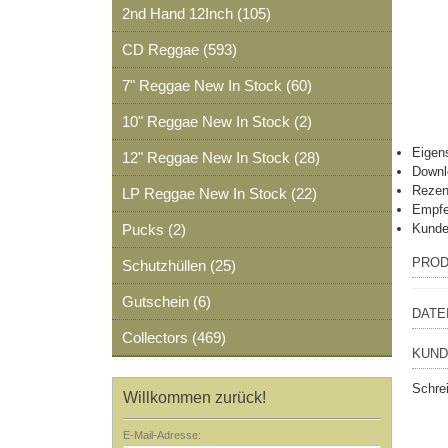
2nd Hand 12Inch (105)
CD Reggae (593)
7" Reggae New In Stock (60)
10" Reggae New In Stock (2)
Eigen
12" Reggae New In Stock (28)
Downl
Rezen
LP Reggae New In Stock (22)
Empfe
Pucks (2)
Kunde
PROD
Schutzhüllen (25)
Gutschein (6)
DATE
Collectors (469)
KUND
Schre
Willkommen zurück!
E-Mail-Adresse: