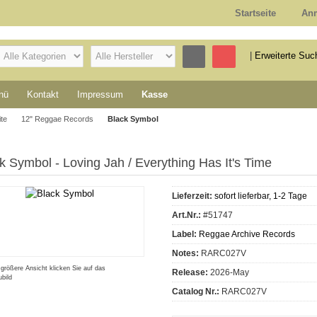
Startseite
An
|
Erweiterte Suc
nü
Kontakt
Impressum
Kasse
ite
12" Reggae Records
Black Symbol
k Symbol - Loving Jah / Everything Has It's Time
Lieferzeit:
sofort lieferbar, 1-2 Tage
Art.Nr.:
#51747
Label:
Reggae Archive Records
Notes:
RARC027V
 größere Ansicht klicken Sie auf das
Release:
2026-May
bild
Catalog Nr.:
RARC027V