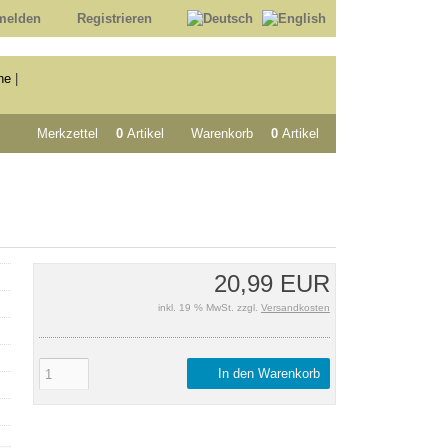
melden
Registrieren
he
|
Merkzettel
0
Artikel
Warenkorb
0
Artikel
20,99 EUR
inkl. 19 % MwSt. zzgl.
Versandkosten
In den Warenkorb