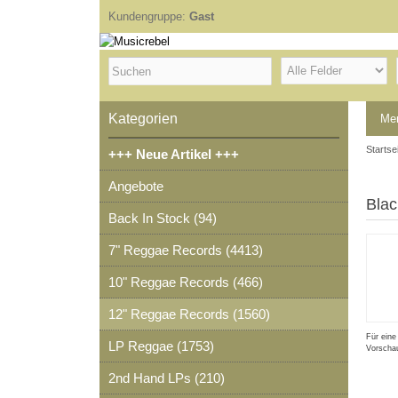
Kundengruppe:
Gast
Kategorien
Me
Startse
+++ Neue Artikel +++
Angebote
Blac
Back In Stock (94)
7" Reggae Records (4413)
10" Reggae Records (466)
12" Reggae Records (1560)
Für eine
LP Reggae (1753)
Vorschau
2nd Hand LPs (210)