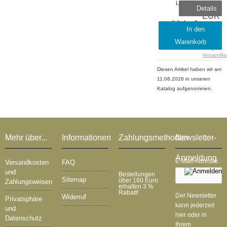
Lieferzeit:
11,29
Details
sofort
EUR
lieferbar, 1-
inkl.
In den
2 Tage
19 %
Warenkorb
MwSt.
zzgl.
Versandko
Diesen Artikel haben wir am
11.06.2026 in unseren
Katalog aufgenommen.
Mehr über...
Informationen
Zahlungsmethoden
Newsletter-
Anmeldung
E-Mail-Adresse:
Versandkosten
FAQ
und
Bestellungen
Sitemap
über 160 Euro
Zahlungsweisen
erhalten 3 %
Rabatt!
Der Newsletter
Widerruf
Privatsphäre
kann jederzeit
und
hier oder in
Datenschutz
Ihrem