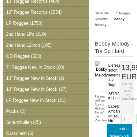
10" Reggae Records (464)
Artikel
Merkzettel
0
12" Reggae Records (1554)
Startseite
7" Reggae
Artikel
Records
Bobby
LP Reggae (1750)
Melody
2nd Hand LPs (210)
Bobby Melody -
2nd Hand 12Inch (105)
Try So Hard
CD Reggae (593)
Lieferzeit:
13,9
7" Reggae New In Stock (60)
sofort
EUR
lieferbar,
10" Reggae New In Stock (2)
1-2
inkl. 19
Tage
%
12" Reggae New In Stock (27)
MwSt.
Art.Nr.:
zzgl.
Für eine
#51772
Versandko
LP Reggae New In Stock (21)
größere
Ansicht
Label:
klicken
Pucks (2)
African
Sie auf
Museum
das
Vorschaubild
UK
Schutzhüllen (25)
In den
Notes:
Gutschein (6)
AM302
Warenkorb