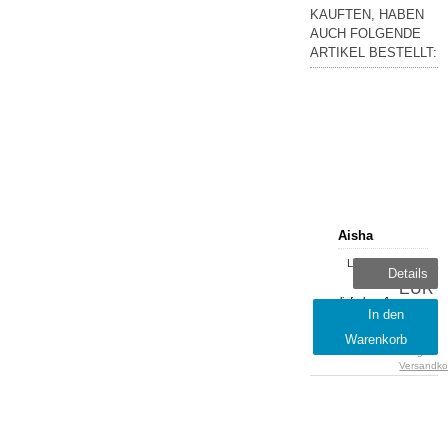
KAUFTEN, HABEN
AUCH FOLGENDE
ARTIKEL BESTELLT:
Aisha
Lieferzeit:
18,79
Details
sofort
EUR
lieferbar, 1-
inkl.
In den
2 Tage
19 %
Warenkorb
MwSt.
zzgl.
Versandko