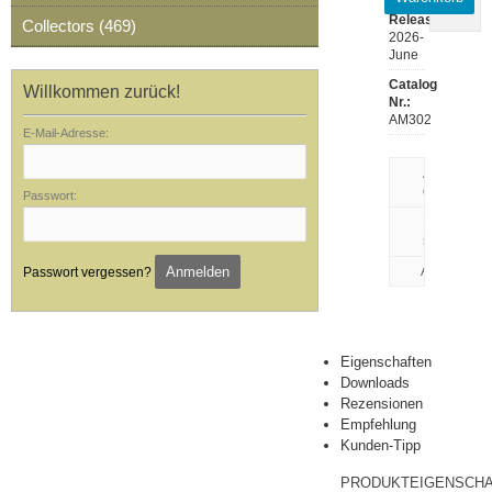
Release:
Collectors (469)
2026-
June
Catalog
Willkommen zurück!
Nr.:
AM302
E-Mail-Adresse:
Artikeldaten
drucken
Passwort:
Rezension
schreiben
Anmelden
Passwort vergessen?
Eigenschaften
Downloads
Rezensionen
Empfehlung
Kunden-Tipp
PRODUKTEIGENSCH