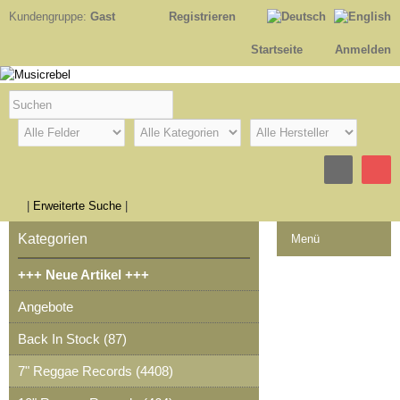
Kundengruppe:
Gast
Registrieren
Startseite
Anmelden
|
Erweiterte Suche
|
Kategorien
Menü
+++ Neue Artikel +++
Kontakt
Angebote
Impressum
Back In Stock (87)
Kasse
7" Reggae Records (4408)
Warenkorb
0