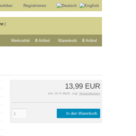
melden
Registrieren
he
|
Merkzettel
0
Artikel
Warenkorb
0
Artikel
13,99 EUR
inkl. 19 % MwSt. zzgl.
Versandkosten
In den Warenkorb