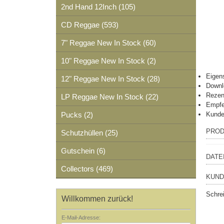
2nd Hand 12Inch (105)
CD Reggae (593)
7" Reggae New In Stock (60)
10" Reggae New In Stock (2)
Eigen
12" Reggae New In Stock (28)
Downl
Rezen
LP Reggae New In Stock (22)
Empfe
Pucks (2)
Kunde
PROD
Schutzhüllen (25)
Gutschein (6)
DATE
Collectors (469)
KUND
Schre
Willkommen zurück!
E-Mail-Adresse: