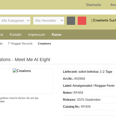
Startseite
An
|
Erweiterte Suc
nü
Kontakt
Impressum
Kasse
ite
7" Reggae Records
Creations
tions - Meet Me At Eight
Lieferzeit:
sofort lieferbar, 1-2 Tage
Art.Nr.:
#50966
Label:
Amalgamated / Reggae Fever
Notes:
RF409
 größere Ansicht klicken Sie auf das
Release:
2025-September
bild
Catalog Nr.:
RF409