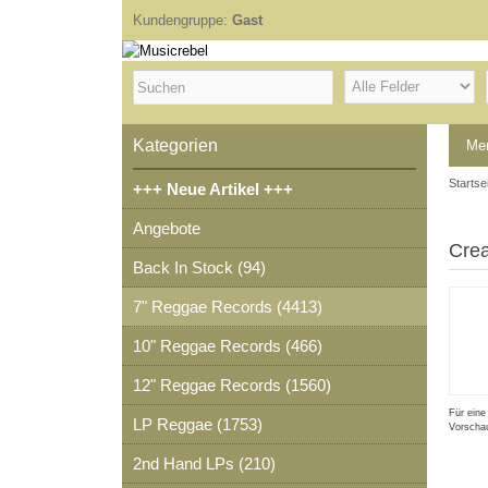
Kundengruppe:
Gast
Kategorien
Me
Startse
+++ Neue Artikel +++
Angebote
Crea
Back In Stock (94)
7" Reggae Records (4413)
10" Reggae Records (466)
12" Reggae Records (1560)
Für eine
LP Reggae (1753)
Vorschau
2nd Hand LPs (210)