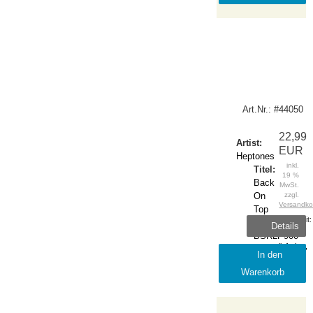
Art.Nr.: #44050
22,99
Artist:
EUR
Heptones
inkl.
Titel:
19 %
Back
MwSt.
On
zzgl.
Versandko
Top
Lieferzeit:
Notes:
Details
sofort
BSRLP900
lieferbar,
Label:
In den
1-2
Burning
Warenkorb
Tage
Sounds