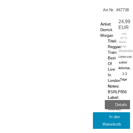
Art.Nr.: #47738
24,99
Artist:
EUR
Derrick
inkl.
Morgan
19 %
Titel:
MwSt.
Reggae
zzgl.
Versandko
Train:
Lieferzeit:
Best
sofort
Of
lieferbar,
Live
1-2
In
Tage
London
Notes:
BSRLP856
Label:
Burning
Details
Sounds
Release:
In den
2023-
Warenkorb
February