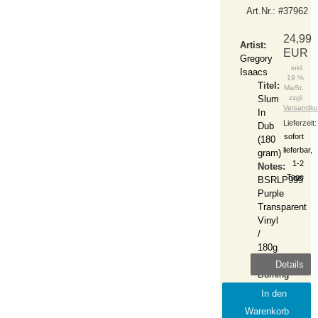
Art.Nr.: #37962
24,99
Artist:
EUR
Gregory
inkl.
Isaacs
19 %
Titel:
MwSt.
Slum
zzgl.
Versandko
In
Lieferzeit:
Dub
sofort
(180
lieferbar,
gram)
1-2
Notes:
Tage
BSRLP999
Purple
Transparent
Vinyl
/
180g
Label:
Details
Burning
Sounds
In den
Release:
Warenkorb
2015