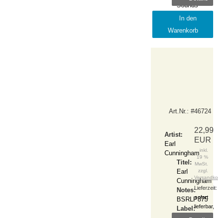
Sounds
Release:
In den
2024-
Warenkorb
March
Art.Nr.: #46724
22,99
Artist:
EUR
Earl
inkl.
Cunningham
19 %
Titel:
MwSt.
Earl
zzgl.
Versandko
Cunningham
Lieferzeit:
Notes:
sofort
BSRLP875
lieferbar,
Label:
1-2
Burning