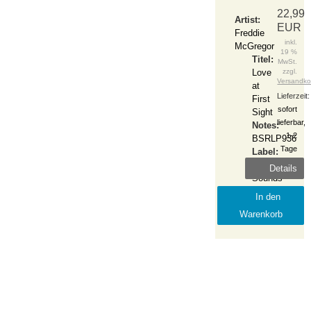
22,99
Artist:
EUR
Freddie
inkl.
McGregor
19 %
Titel:
MwSt.
Love
zzgl.
Versandko
at
Lieferzeit:
First
sofort
Sight
lieferbar,
Notes:
1-2
BSRLP936
Tage
Label:
Burning
Details
Sounds
Release:
In den
2021-
Warenkorb
March