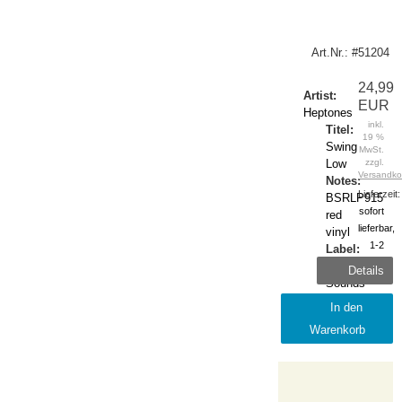
Art.Nr.: #51204
24,99
Artist:
EUR
Heptones
inkl.
Titel:
19 %
Swing
MwSt.
Low
zzgl.
Versandko
Notes:
Lieferzeit:
BSRLP915
sofort
red
lieferbar,
vinyl
1-2
Label:
Tage
Burning
Details
Sounds
Release:
In den
2025-
Warenkorb
November