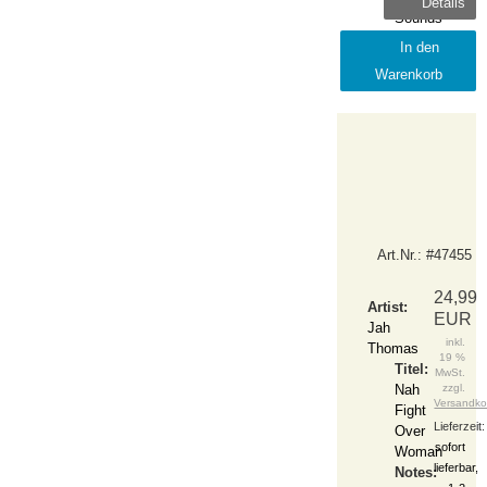
Details
Sounds
Release:
In den
2021-
Warenkorb
February
Art.Nr.: #47455
24,99
Artist:
EUR
Jah
inkl.
Thomas
19 %
Titel:
MwSt.
Nah
zzgl.
Versandko
Fight
Lieferzeit:
Over
sofort
Woman
lieferbar,
Notes: