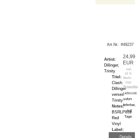
Art.Nr.: #49237
24,99
Artist:
EUR
Dillinger,
inkl.
Trinity
19 %
Titel:
MwSt.
Clash:
zzgl.
Versandko
Dillinger
Lieferzeit:
verses
sofort
Trinity
lieferbar,
Notes:
1-2
BSRLP839
Tage
Red
Vinyl
Label:
Burning
Details