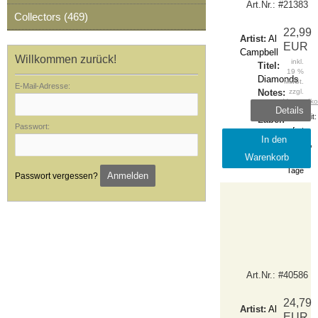
Art.Nr.: #21383
Collectors (469)
22,99
Artist:
Al
EUR
Campbell
Willkommen zurück!
inkl.
Titel:
19 %
Diamonds
MwSt.
E-Mail-Adresse:
Notes:
zzgl.
Versandko
BSRLP947
Details
Lieferzeit:
Label:
Passwort:
sofort
Burning
In den
lieferbar,
Sounds
Warenkorb
1-2
Tage
Anmelden
Passwort vergessen?
Art.Nr.: #40586
24,79
Artist:
Al
EUR