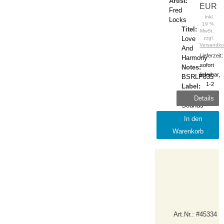
Artist:
EUR
Fred
inkl.
Locks
19 %
Titel:
MwSt.
Love
zzgl.
Versandko
And
Lieferzeit:
Harmony
sofort
Notes:
lieferbar,
BSRLP835
1-2
Label:
Tage
Burning
Details
Sounds
Release:
In den
2024-
Warenkorb
May
Art.Nr.: #45334