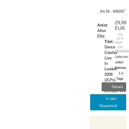
Art.Nr.: #46047
29,99
Artist:
EUR
Alton
inkl.
Ellis
19 %
Titel:
MwSt.
Dance
zzgl.
Versandko
Crasher
Lieferzeit:
Live
sofort
In
lieferbar,
London
1-2
2008
Tage
(2LPs)
Notes:
Details
BSRDLP879
Label:
In den
Burning
Warenkorb
Sounds