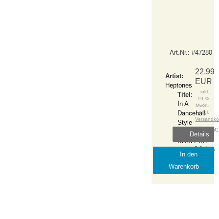
Art.Nr.: #47280
22,99
Artist:
EUR
Heptones
inkl.
Titel:
19 %
In A
MwSt.
Dancehall
zzgl.
Versandko
Style
Lieferzeit:
Notes:
Details
sofort
BSRLP872
lieferbar,
Label:
In den
1-2
Burning
Warenkorb
Tage
Sounds