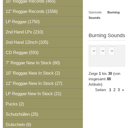
10" Reggae Records (465)
Artikel
Merkzettel
0
12" Reggae Records (1556)
Startseite
Burning
Artikel
Sounds
LP Reggae (1750)
2nd Hand LPs (210)
Burning Sounds
2nd Hand 12Inch (105)
CD Reggae (593)
7" Reggae New In Stock (60)
10" Reggae New In Stock (2)
Zeige
1
bis
30
(von
insgesamt
88
12" Reggae New In Stock (27)
Artikeln)
Seiten:
1
2
3
»
LP Reggae New In Stock (21)
Pucks (2)
Schutzhüllen (25)
Gutschein (6)