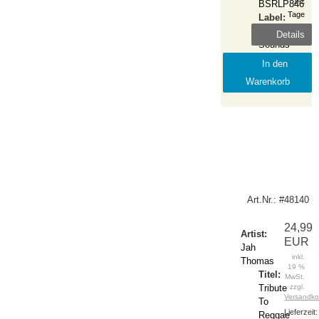
1-2
BSRLP846
Tage
Label:
Burning
Details
Sounds
Release:
In den
2022-
Warenkorb
October
Art.Nr.: #48140
24,99
Artist:
EUR
Jah
inkl.
Thomas
19 %
Titel:
MwSt.
Tribute
zzgl.
Versandko
To
Lieferzeit:
Reggae