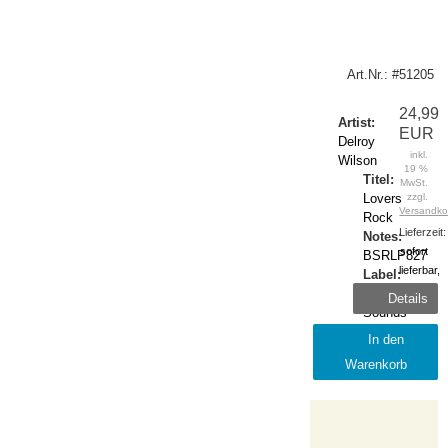
Art.Nr.: #51205
24,99
Artist:
EUR
Delroy
inkl.
Wilson
19 %
Titel:
MwSt.
Lovers
zzgl.
Versandko
Rock
Lieferzeit:
Notes:
sofort
BSRLP827
lieferbar,
Label:
1-2
Burning
Details
Tage
Sounds
Release:
In den
2025-
Warenkorb
November