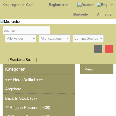
Kundengruppe:
Gast
Registrieren
Startseite
Anmelden
|
Erweiterte Suche
|
Kategorien
Menü
+++ Neue Artikel +++
Kontakt
Angebote
Impressum
Back In Stock (87)
Kasse
7" Reggae Records (4408)
Warenkorb
0