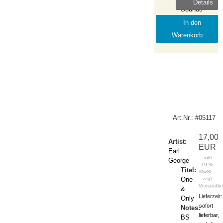
Details
Tage
Sounds
Release:
In den
2022-
Warenkorb
March
Art.Nr.: #05117
17,00
Artist:
EUR
Earl
inkl.
George
19 %
Titel:
MwSt.
One
zzgl.
Versandko
&
Lieferzeit:
Only
sofort
Notes:
lieferbar,
BS