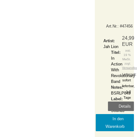
Art.Nr.: #47456
24,99
Artist:
EUR
Jah Lion
inkl.
Titel:
19 %
In
MwSt.
Action
zzgl.
Versandko
With
Lieferzeit:
Revolutionary
sofort
Band
lieferbar,
Notes:
1-2
BSRLP849
Tage
Label:
Burning
Details
Sounds
Release:
In den
2022-
Warenkorb
October