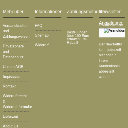
Mehr über...
Informationen
Zahlungsmethoden
Newsletter-
Anmeldung
E-Mail-Adresse:
Versandkosten
FAQ
und
Bestellungen
Sitemap
über 160 Euro
Zahlungsweisen
erhalten 3 %
Rabatt!
Der Newsletter
Widerruf
Privatsphäre
kann jederzeit
und
hier oder in
Datenschutz
Ihrem
Kundenkonto
Unsere AGB
abbestellt
Impressum
werden.
Kontakt
Widerrufsrecht
&
Widerrufsformular
Lieferzeit
About Us