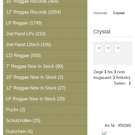
10" Reggae Records (464)
Artikel
Merkzettel
0
12" Reggae Records (1554)
Startseite
Crystal
Artikel
LP Reggae (1749)
Crystal
2nd Hand LPs (210)
2nd Hand 12Inch (105)
CD Reggae (593)
7" Reggae New In Stock (60)
Zeige
1
bis
3
(von
10" Reggae New In Stock (2)
insgesamt
3
Artikeln)
Seiten:
1
12" Reggae New In Stock (27)
LP Reggae New In Stock (20)
Pucks (2)
Schutzhüllen (25)
Art.Nr.: #50349
Gutschein (6)