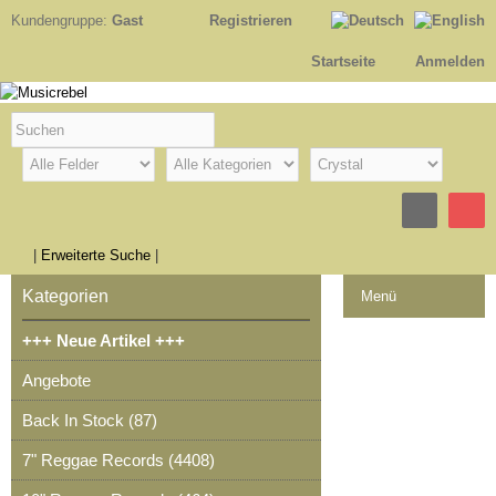
Kundengruppe:
Gast
Registrieren
Startseite
Anmelden
|
Erweiterte Suche
|
Kategorien
Menü
+++ Neue Artikel +++
Kontakt
Angebote
Impressum
Back In Stock (87)
Kasse
7" Reggae Records (4408)
Warenkorb
0