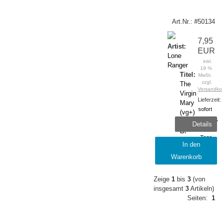
Art.Nr.: #50134
7,95
Artist:
EUR
Lone
inkl.
Ranger
19 %
Titel:
MwSt.
zzgl.
The
Versandko
Virgin
Lieferzeit:
Mary
sofort
(vg+)
lieferbar,
Titel
Details
1-2
B:
Tage
Version
In den
Label:
Warenkorb
Crystal
Zeige
1
bis
3
(von
insgesamt
3
Artikeln)
Seiten:
1