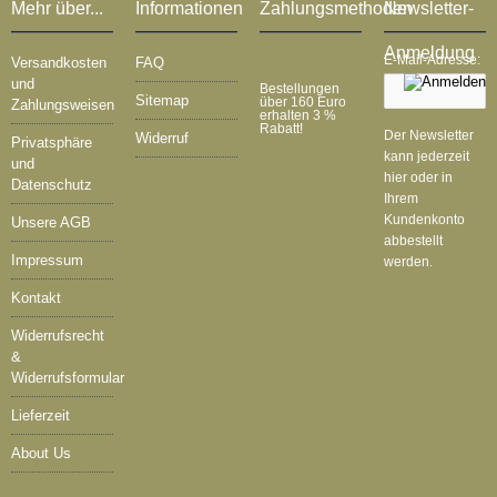
Mehr über...
Informationen
Zahlungsmethoden
Newsletter-
Anmeldung
E-Mail-Adresse:
Versandkosten
FAQ
und
Bestellungen
Sitemap
über 160 Euro
Zahlungsweisen
erhalten 3 %
Rabatt!
Der Newsletter
Widerruf
Privatsphäre
kann jederzeit
und
hier oder in
Datenschutz
Ihrem
Kundenkonto
Unsere AGB
abbestellt
Impressum
werden.
Kontakt
Widerrufsrecht
&
Widerrufsformular
Lieferzeit
About Us