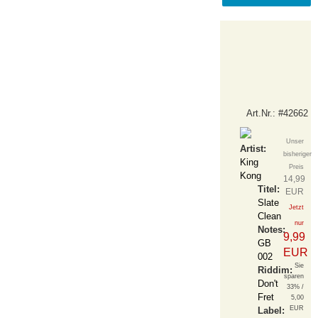
Art.Nr.: #42662
Unser
Artist:
bisheriger
King
Preis
Kong
14,99
Titel:
EUR
Slate
Jetzt
Clean
nur
Notes:
9,99
GB
EUR
002
Sie
Riddim:
sparen
Don't
33% /
Fret
5,00
EUR
Label: