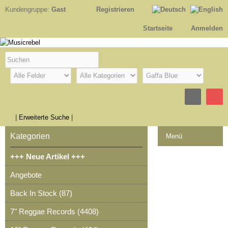
Kundengruppe:
Gast
Registrieren
Startseite
Anmelden
|
Erweiterte Suche
|
Kategorien
Menü
+++ Neue Artikel +++
Kontakt
Angebote
Impressum
Back In Stock (87)
Kasse
7" Reggae Records (4408)
Warenkorb
0