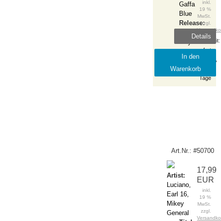
inkl.
Gaffa
19 %
Blue
MwSt.
Release:
zzgl.
Versandko
2019-
Details
Lieferzeit:
May
sofort
In den
lieferbar,
Warenkorb
1-2
Tage
Art.Nr.: #50700
17,99
Artist:
EUR
Luciano,
inkl.
Earl 16,
19 %
Mikey
MwSt.
zzgl.
General
Versandko