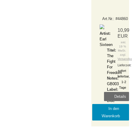
Art.Nr.: #44860
10,99
Artist:
EUR
Earl
inkl.
Sixteen
19 %
Titel:
MwSt.
zzgl.
The
Versandko
Fight
Lieferzeit:
For
sofort
Freedom
lieferbar,
Notes:
1-2
GB003
Tage
Label:
Gaffa
Details
Blue
Release:
In den
2020-
Warenkorb
November