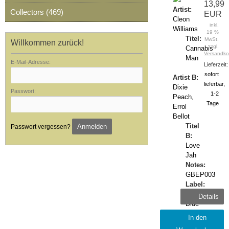
13,99
Artist:
Collectors (469)
EUR
Cleon
inkl.
Williams
19 %
Titel:
MwSt.
Willkommen zurück!
zzgl.
Cannabis
Versandko
Man
E-Mail-Adresse:
Lieferzeit:
sofort
Artist B:
lieferbar,
Dixie
Passwort:
1-2
Peach,
Tage
Errol
Bellot
Titel
Anmelden
Passwort vergessen?
B:
Love
Jah
Notes:
GBEP003
Label:
Gaffa
Details
Blue
Release:
In den
2023-