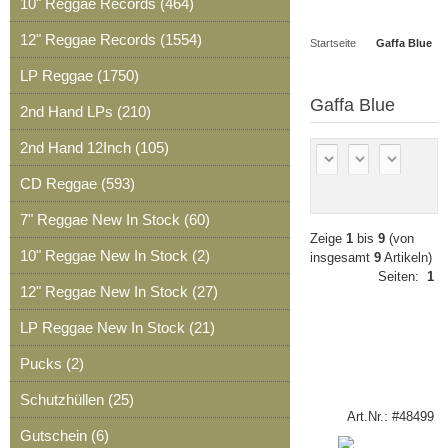
10" Reggae Records (464)
Artikel
Merkzettel
0
12" Reggae Records (1554)
Startseite
Gaffa Blue
Artikel
LP Reggae (1750)
Gaffa Blue
2nd Hand LPs (210)
2nd Hand 12Inch (105)
CD Reggae (593)
7" Reggae New In Stock (60)
Zeige
1
bis
9
(von
10" Reggae New In Stock (2)
insgesamt
9
Artikeln)
Seiten:
1
12" Reggae New In Stock (27)
LP Reggae New In Stock (21)
Pucks (2)
Schutzhüllen (25)
Art.Nr.: #48499
Gutschein (6)