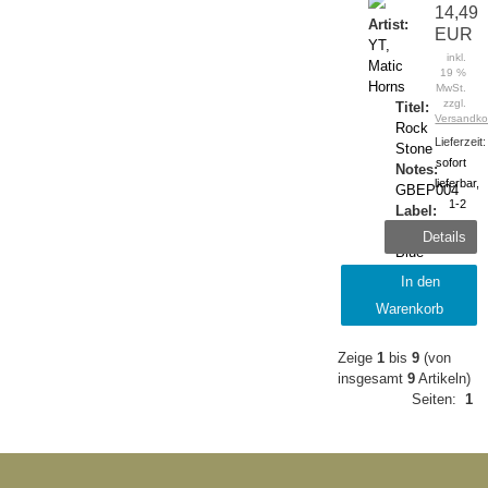
14,49
Artist:
EUR
YT,
inkl.
Matic
19 %
Horns
MwSt.
zzgl.
Titel:
Versandko
Rock
Lieferzeit:
Stone
sofort
Notes:
lieferbar,
GBEP004
1-2
Label:
Tage
Gaffa
Details
Blue
Release:
In den
2023-
Warenkorb
September
Zeige
1
bis
9
(von
insgesamt
9
Artikeln)
Seiten:
1