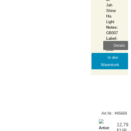
Jah
Shine
His
Light
Notes:
GB007
Label:
Gaffa
Details
Blue
Release:
In den
2021-
Warenkorb
July
Art.Nr.: #45669
12,79
Artist:
EUR