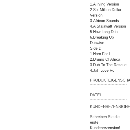
1.A living Version
2.Six Million Dollar
Version
3.African Sounds
4.A Stalawatt Version
5.How Long Dub
6.Breaking Up
Dubwise
Side D
1.Horn For I
2.Drums Of Africa
3.Dub To The Rescue
4.Jah Love Ro
PRODUKTEIGENSCH
DATEI
KUNDENREZENSIONE
Schreiben Sie die
erste
Kundenrezension!