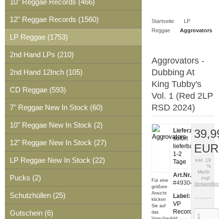
10" Reggae Records (466)
Artikel
Merkzettel
0
12" Reggae Records (1560)
Startseite
LP
Artikel
Reggae
Aggrovators
LP Reggae (1753)
2nd Hand LPs (210)
Aggrovators -
Dubbing At
2nd Hand 12Inch (105)
King Tubby's
CD Reggae (593)
Vol. 1 (Red 2LP
RSD 2024)
7" Reggae New In Stock (60)
10" Reggae New In Stock (2)
Lieferzeit:
39,9
sofort
12" Reggae New In Stock (27)
EUR
lieferbar,
1-2
LP Reggae New In Stock (22)
inkl. 19
Tage
%
MwSt.
Art.Nr.:
Pucks (2)
zzgl.
Für eine
#49304
Versandko
größere
Ansicht
Schutzhüllen (25)
Label:
klicken
VP
Sie auf
Records
Gutschein (6)
das
Vorschaubild