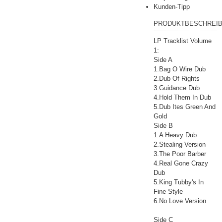
Kunden-Tipp
PRODUKTBESCHREI
LP Tracklist Volume
1:
Side A
1.Bag O Wire Dub
2.Dub Of Rights
3.Guidance Dub
4.Hold Them In Dub
5.Dub Ites Green And
Gold
Side B
1.A Heavy Dub
2.Stealing Version
3.The Poor Barber
4.Real Gone Crazy
Dub
5.King Tubby's In
Fine Style
6.No Love Version
Side C