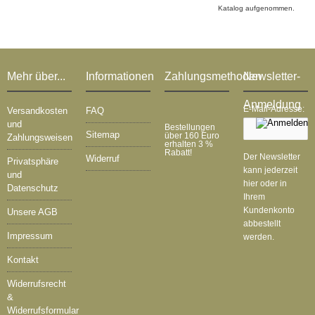
Katalog aufgenommen.
Mehr über...
Informationen
Zahlungsmethoden
Newsletter-
Anmeldung
E-Mail-Adresse:
Versandkosten
FAQ
und
Bestellungen
Sitemap
über 160 Euro
Zahlungsweisen
erhalten 3 %
Rabatt!
Der Newsletter
Widerruf
Privatsphäre
kann jederzeit
und
hier oder in
Datenschutz
Ihrem
Kundenkonto
Unsere AGB
abbestellt
Impressum
werden.
Kontakt
Widerrufsrecht
&
Widerrufsformular