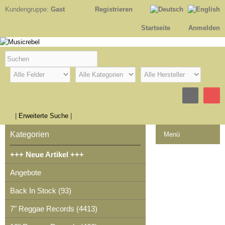
Kundengruppe:
Gast
Registrieren
Startseite
Anmelden
|
Erweiterte Suche
|
Kategorien
Menü
+++ Neue Artikel +++
Kontakt
Angebote
Impressum
Back In Stock (93)
Kasse
7" Reggae Records (4413)
Warenkorb
0