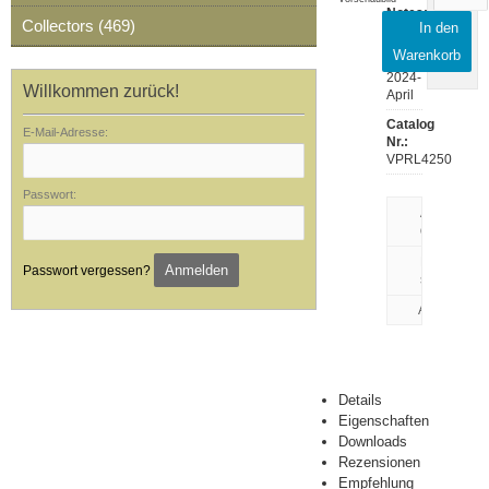
Notes:
Collectors (469)
In den
VPRL4250
Warenkorb
Release:
2024-
Willkommen zurück!
April
Catalog
E-Mail-Adresse:
Nr.:
VPRL4250
Passwort:
Artikeldaten
drucken
Rezension
Anmelden
Passwort vergessen?
schreiben
Details
Eigenschaften
Downloads
Rezensionen
Empfehlung