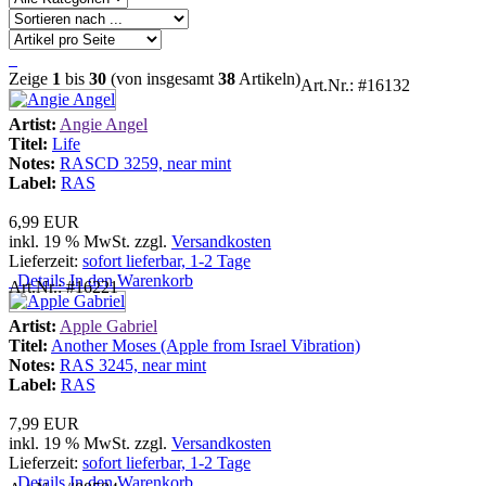
Zeige
1
bis
30
(von insgesamt
38
Artikeln)
Art.Nr.: #16132
Artist:
Angie Angel
Titel:
Life
Notes:
RASCD 3259, near mint
Label:
RAS
6,99 EUR
inkl. 19 % MwSt. zzgl.
Versandkosten
Lieferzeit:
sofort lieferbar, 1-2 Tage
Details
In den Warenkorb
Art.Nr.: #16221
Artist:
Apple Gabriel
Titel:
Another Moses (Apple from Israel Vibration)
Notes:
RAS 3245, near mint
Label:
RAS
7,99 EUR
inkl. 19 % MwSt. zzgl.
Versandkosten
Lieferzeit:
sofort lieferbar, 1-2 Tage
Details
In den Warenkorb