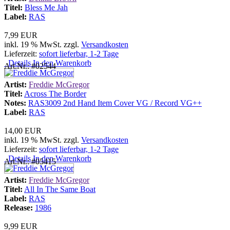
Titel:
Bless Me Jah
Label:
RAS
7,99 EUR
inkl. 19 % MwSt. zzgl.
Versandkosten
Lieferzeit:
sofort lieferbar, 1-2 Tage
Details
In den Warenkorb
Art.Nr.: #02544
Artist:
Freddie McGregor
Titel:
Across The Border
Notes:
RAS3009 2nd Hand Item Cover VG / Record VG++
Label:
RAS
14,00 EUR
inkl. 19 % MwSt. zzgl.
Versandkosten
Lieferzeit:
sofort lieferbar, 1-2 Tage
Details
In den Warenkorb
Art.Nr.: #05415
Artist:
Freddie McGregor
Titel:
All In The Same Boat
Label:
RAS
Release:
1986
9,99 EUR