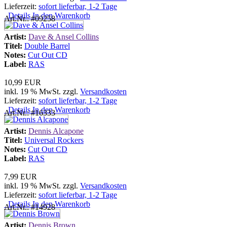
Lieferzeit:
sofort lieferbar, 1-2 Tage
Details
In den Warenkorb
Art.Nr.: #09258
Artist:
Dave & Ansel Collins
Titel:
Double Barrel
Notes:
Cut Out CD
Label:
RAS
10,99 EUR
inkl. 19 % MwSt. zzgl.
Versandkosten
Lieferzeit:
sofort lieferbar, 1-2 Tage
Details
In den Warenkorb
Art.Nr.: #16333
Artist:
Dennis Alcapone
Titel:
Universal Rockers
Notes:
Cut Out CD
Label:
RAS
7,99 EUR
inkl. 19 % MwSt. zzgl.
Versandkosten
Lieferzeit:
sofort lieferbar, 1-2 Tage
Details
In den Warenkorb
Art.Nr.: #14928
Artist:
Dennis Brown