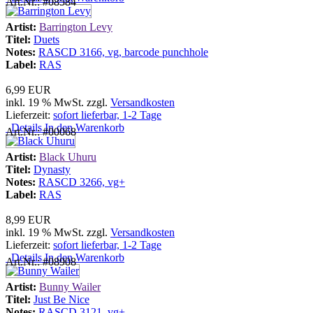
Art.Nr.: #08584
Artist:
Barrington Levy
Titel:
Duets
Notes:
RASCD 3166, vg, barcode punchhole
Label:
RAS
6,99 EUR
inkl. 19 % MwSt. zzgl.
Versandkosten
Lieferzeit:
sofort lieferbar, 1-2 Tage
Details
In den Warenkorb
Art.Nr.: #00068
Artist:
Black Uhuru
Titel:
Dynasty
Notes:
RASCD 3266, vg+
Label:
RAS
8,99 EUR
inkl. 19 % MwSt. zzgl.
Versandkosten
Lieferzeit:
sofort lieferbar, 1-2 Tage
Details
In den Warenkorb
Art.Nr.: #08908
Artist:
Bunny Wailer
Titel:
Just Be Nice
Notes:
RASCD 3121, vg+