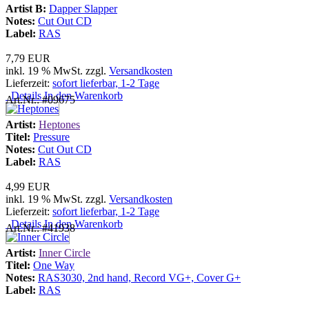
Artist B:
Dapper Slapper
Notes:
Cut Out CD
Label:
RAS
7,79 EUR
inkl. 19 % MwSt. zzgl.
Versandkosten
Lieferzeit:
sofort lieferbar, 1-2 Tage
Details
In den Warenkorb
Art.Nr.: #09675
Artist:
Heptones
Titel:
Pressure
Notes:
Cut Out CD
Label:
RAS
4,99 EUR
inkl. 19 % MwSt. zzgl.
Versandkosten
Lieferzeit:
sofort lieferbar, 1-2 Tage
Details
In den Warenkorb
Art.Nr.: #41938
Artist:
Inner Circle
Titel:
One Way
Notes:
RAS3030, 2nd hand, Record VG+, Cover G+
Label:
RAS