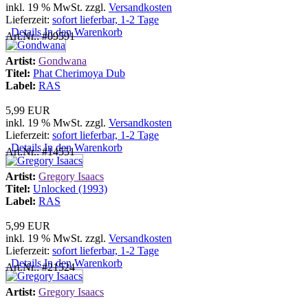
inkl. 19 % MwSt. zzgl.
Versandkosten
Lieferzeit:
sofort lieferbar, 1-2 Tage
Details
In den Warenkorb
Art.Nr.: #09591
Artist:
Gondwana
Titel:
Phat Cherimoya Dub
Label:
RAS
5,99 EUR
inkl. 19 % MwSt. zzgl.
Versandkosten
Lieferzeit:
sofort lieferbar, 1-2 Tage
Details
In den Warenkorb
Art.Nr.: #14551
Artist:
Gregory Isaacs
Titel:
Unlocked (1993)
Label:
RAS
5,99 EUR
inkl. 19 % MwSt. zzgl.
Versandkosten
Lieferzeit:
sofort lieferbar, 1-2 Tage
Details
In den Warenkorb
Art.Nr.: #21524
Artist:
Gregory Isaacs