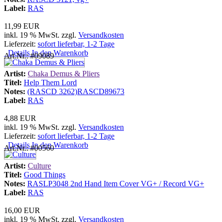
Label:
RAS
11,99 EUR
inkl. 19 % MwSt. zzgl.
Versandkosten
Lieferzeit:
sofort lieferbar, 1-2 Tage
Details
In den Warenkorb
Art.Nr.: #09089
Artist:
Chaka Demus & Pliers
Titel:
Help Them Lord
Notes:
(RASCD 3262)RASCD89673
Label:
RAS
4,88 EUR
inkl. 19 % MwSt. zzgl.
Versandkosten
Lieferzeit:
sofort lieferbar, 1-2 Tage
Details
In den Warenkorb
Art.Nr.: #00560
Artist:
Culture
Titel:
Good Things
Notes:
RASLP3048 2nd Hand Item Cover VG+ / Record VG+
Label:
RAS
16,00 EUR
inkl. 19 % MwSt. zzgl.
Versandkosten