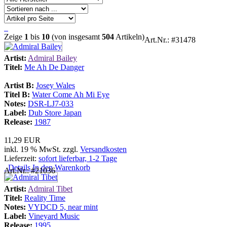
Zeige
1
bis
10
(von insgesamt
504
Artikeln)
Art.Nr.: #31478
Artist:
Admiral Bailey
Titel:
Me Ah De Danger
Artist B:
Josey Wales
Titel B:
Water Come Ah Mi Eye
Notes:
DSR-LJ7-033
Label:
Dub Store Japan
Release:
1987
11,29 EUR
inkl. 19 % MwSt. zzgl.
Versandkosten
Lieferzeit:
sofort lieferbar, 1-2 Tage
Details
In den Warenkorb
Art.Nr.: #21036
Artist:
Admiral Tibet
Titel:
Reality Time
Notes:
VYDCD 5, near mint
Label:
Vineyard Music
Release:
1995