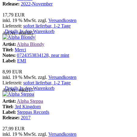
Release:
2022-November
17,79 EUR
inkl. 19 % MwSt. zzgl.
Versandkosten
Lieferzeit:
sofort lieferbar, 1-2 Tage
Details
In den Warenkorb
Art.Nr.: #08385
Artist:
Alpha Blondy
Titel:
Merci
Notes:
0724353834128, near mint
Label:
EMI
8,99 EUR
inkl. 19 % MwSt. zzgl.
Versandkosten
Lieferzeit:
sofort lieferbar, 1-2 Tage
Details
In den Warenkorb
Art.Nr.: #40217
Artist:
Alpha Steppa
Titel:
3rd Kingdom
Label:
Steppas Records
Release:
2017
27,99 EUR
inkl. 19 % MwSt. zzgl.
Versandkosten