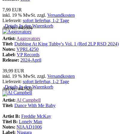
7,99 EUR
inkl. 19 % MwSt. zzgl.
Versandkosten
Lieferzeit:
sofort lieferbar, 1-2 Tage
Details
In den Warenkorb
Art.Nr.: #49304
Artist:
Aggrovators
Titel:
Dubbing At King Tubby's Vol. 1 (Red 2LP RSD 2024)
Notes:
VPRL4250
Label:
VP Records
Release:
2024-April
39,99 EUR
inkl. 19 % MwSt. zzgl.
Versandkosten
Lieferzeit:
sofort lieferbar, 1-2 Tage
Details
In den Warenkorb
Art.Nr.: #47522
Artist:
Al Campbell
Titel:
Dance With Me Baby
Artist B:
Freddie McKay
Titel B:
Lonely Man
Notes:
NIAAD1006
Label:
Niagara