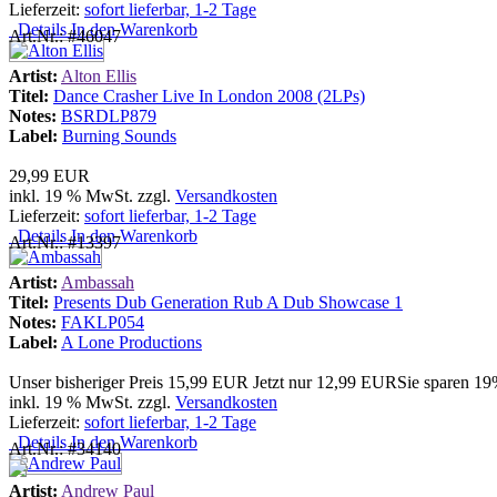
Lieferzeit:
sofort lieferbar, 1-2 Tage
Details
In den Warenkorb
Art.Nr.: #46047
Artist:
Alton Ellis
Titel:
Dance Crasher Live In London 2008 (2LPs)
Notes:
BSRDLP879
Label:
Burning Sounds
29,99 EUR
inkl. 19 % MwSt. zzgl.
Versandkosten
Lieferzeit:
sofort lieferbar, 1-2 Tage
Details
In den Warenkorb
Art.Nr.: #13397
Artist:
Ambassah
Titel:
Presents Dub Generation Rub A Dub Showcase 1
Notes:
FAKLP054
Label:
A Lone Productions
Unser bisheriger Preis
15,99 EUR
Jetzt nur
12,99 EUR
Sie sparen 1
inkl. 19 % MwSt. zzgl.
Versandkosten
Lieferzeit:
sofort lieferbar, 1-2 Tage
Details
In den Warenkorb
Art.Nr.: #34140
Artist:
Andrew Paul