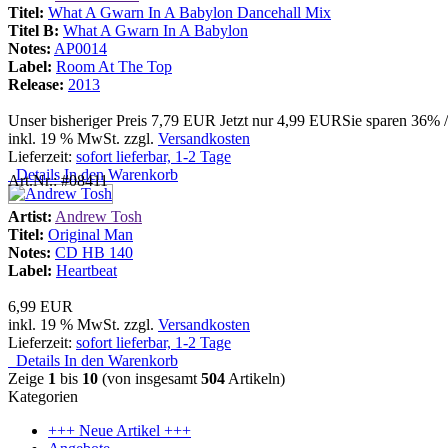
Titel:
What A Gwarn In A Babylon Dancehall Mix
Titel B:
What A Gwarn In A Babylon
Notes:
AP0014
Label:
Room At The Top
Release:
2013
Unser bisheriger Preis
7,79 EUR
Jetzt nur
4,99 EUR
Sie sparen 36% 
inkl. 19 % MwSt. zzgl.
Versandkosten
Lieferzeit:
sofort lieferbar, 1-2 Tage
Details
In den Warenkorb
Art.Nr.: #08411
Artist:
Andrew Tosh
Titel:
Original Man
Notes:
CD HB 140
Label:
Heartbeat
6,99 EUR
inkl. 19 % MwSt. zzgl.
Versandkosten
Lieferzeit:
sofort lieferbar, 1-2 Tage
Details
In den Warenkorb
Zeige
1
bis
10
(von insgesamt
504
Artikeln)
Kategorien
+++ Neue Artikel +++